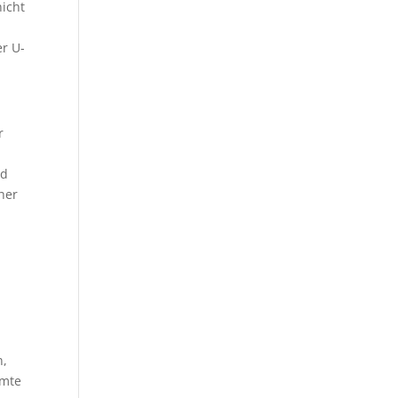
nicht
er U-
r
nd
cher
n,
mmte