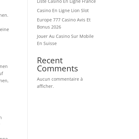
Liste Casino En Ligne France
Casino En Ligne Lion Slot
nen.
Europe 777 Casino Avis Et
Bonus 2026
 eine
Jouer Au Casino Sur Mobile
En Suisse
Recent
Comments
hnen
uf
Aucun commentaire à
nnen,
afficher.
n
r
inne