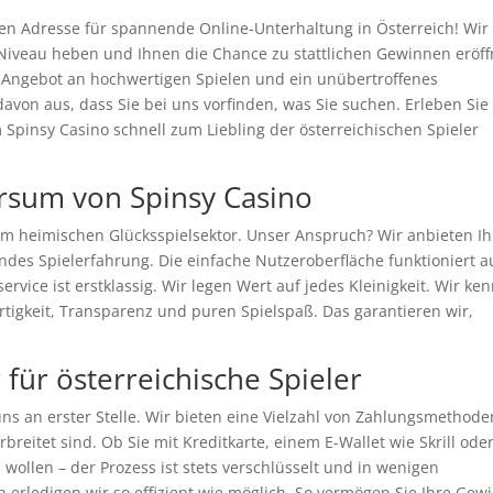
uen Adresse für spannende Online-Unterhaltung in Österreich! Wir
s Niveau heben und Ihnen die Chance zu stattlichen Gewinnen eröff
 Angebot an hochwertigen Spielen und ein unübertroffenes
von aus, dass Sie bei uns vorfinden, was Sie suchen. Erleben Sie
 Spinsy Casino schnell zum Liebling der österreichischen Spieler
rsum von Spinsy Casino
r im heimischen Glücksspielsektor. Unser Anspruch? Wir anbieten I
endes Spielerfahrung. Die einfache Nutzeroberfläche funktioniert a
vice ist erstklassig. Wir legen Wert auf jedes Kleinigkeit. Wir ke
tigkeit, Transparenz und puren Spielspaß. Das garantieren wir,
 für österreichische Spieler
ns an erster Stelle. Wir bieten eine Vielzahl von Zahlungsmethode
breitet sind. Ob Sie mit Kreditkarte, einem E-Wallet wie Skrill ode
wollen – der Prozess ist stets verschlüsselt und in wenigen
 erledigen wir so effizient wie möglich. So vermögen Sie Ihre Gew