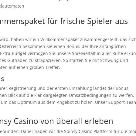
ielautomaten
menspaket für frische Spieler aus
v wird, haben wir ein Willkommenspaket zusammengestellt, das sic
s Österreich bekommen Sie einen Bonus, der Ihre anfänglichen
Extra-Budget vermögen Sie unsere Spielvielfalt in aller Ruhe erku
genes Guthaben zu strapazieren. So starten Sie mit Schwung und
hten auf einen großen Treffer.
us
hrer Registrierung und der ersten Einzahlung landet der Bonus
inen Blick auf die klar dargelegten Umsatzbedingungen zu werfen.
, um das Optimum aus dem Angebot zu holen. Unser Support-Tea
nsy Casino von überall erleben
 gebunden! Daher haben wir die Spinsy Casino Plattform für die mo