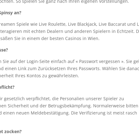
hten. So spielen Sie ganz nach Ihren eigenen Vorstellungen.
Spinsy an?
reamen Spiele wie Live Roulette, Live Blackjack, Live Baccarat und L
interagieren mit echten Dealern und anderen Spielern in Echtzeit. 
s säßen Sie in einem der besten Casinos in Wien.
sse?
 Sie auf der Login-Seite einfach auf « Passwort vergessen ». Sie g
nd einen Link zum Zurücksetzen Ihres Passworts. Wählen Sie dana
cherheit Ihres Kontos zu gewährleisten.
flicht?
r gesetzlich verpflichtet, die Personalien unserer Spieler zu
enen Sicherheit und der Betrugsbekämpfung. Normalerweise bitten
 einen neuen Meldebestätigung. Die Verifizierung ist meist rasch
et zocken?