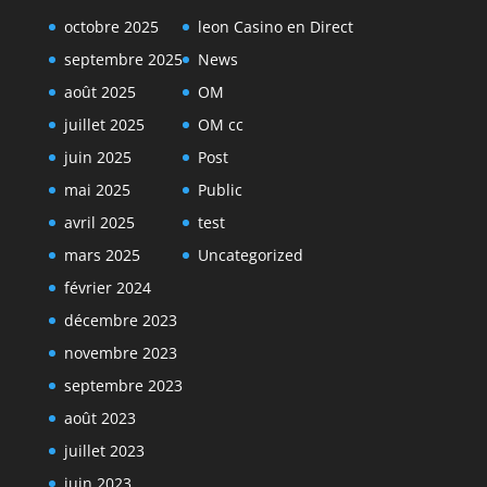
octobre 2025
leon Casino en Direct
septembre 2025
News
août 2025
OM
juillet 2025
OM cc
juin 2025
Post
mai 2025
Public
avril 2025
test
mars 2025
Uncategorized
février 2024
décembre 2023
novembre 2023
septembre 2023
août 2023
juillet 2023
juin 2023