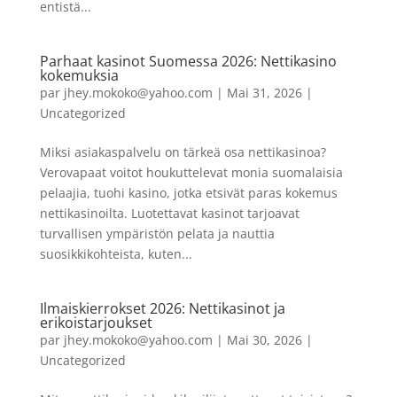
entistä...
Parhaat kasinot Suomessa 2026: Nettikasino
kokemuksia
par
jhey.mokoko@yahoo.com
|
Mai 31, 2026
|
Uncategorized
Miksi asiakaspalvelu on tärkeä osa nettikasinoa?
Verovapaat voitot houkuttelevat monia suomalaisia
pelaajia, tuohi kasino, jotka etsivät paras kokemus
nettikasinoilta. Luotettavat kasinot tarjoavat
turvallisen ympäristön pelata ja nauttia
suosikkikohteista, kuten...
Ilmaiskierrokset 2026: Nettikasinot ja
erikoistarjoukset
par
jhey.mokoko@yahoo.com
|
Mai 30, 2026
|
Uncategorized