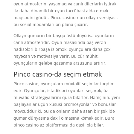
oyun atmosferini yaşamaq və canlı dilerlərin iştirakı
ilə daha dinamik bir oyun təcrübəsi əldə etmək
məqsədini güdür. Pinco casino-nun oflayn versiyası,
bu sosial məqamları ön plana çıxarır.
Oflayn qumarın bir başqa üstünlüyü isə oyunların
canlı atmosferidir. Oyun masasında baş verən
hadisələri birbaşa izləmək, oyunçulara daha çox
həyəcan və motivasiya verir. Bu cür mühit,
oyunçuların qələbə qazanma arzusunu artırır.
Pinco casino-da seçim etmək
Pinco casino, oyunçulara müxtəlif seçimlər təqdim
edir. Oyunçular, istədikləri oyunları seçərək, öz
müvafiq strategiyalarını qura bilərlər. Həmçinin, yeni
başlayanlar üçün xüsusi promosyonlar və bonuslar
mövcuddur ki, bu da onların daha asan bir şəkildə
qumar dünyasına daxil olmasına kömək edir. Bura
pinco casino az platforması da daxil ola bilər.