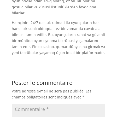
oyun növlərindən zövq alaraq, öz VIP klublarına
qoşula bilər və xüsusi üstünlüklərdən faydalana
bilərlər.
Həmçinin, 24/7 dəstək xidməti ilə oyunçuların hər
hansı bir sualı olduqda, tez bir zamanda cavab ala
bilməsi təmin edilir. Bu, oyunçuların rahat və güvənli
bir mühitdə oyun oynama təcrübəsi yaşamalarını
təmin edir. Pinco casino, qumar dünyasına girmək və
yeni təcrübələr yaşamaq üçün ideal bir platformadır.
Poster le commentaire
Votre adresse e-mail ne sera pas publiée.
Les
champs obligatoires sont indiqués avec
*