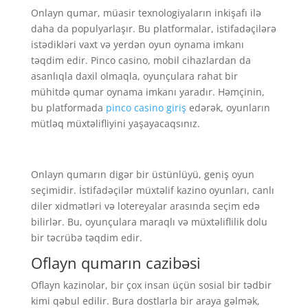
Onlayn qumar, müasir texnologiyaların inkişafı ilə
daha da populyarlaşır. Bu platformalar, istifadəçilərə
istədikləri vaxt və yerdən oyun oynama imkanı
təqdim edir. Pinco casino, mobil cihazlardan da
asanlıqla daxil olmaqla, oyunçulara rahat bir
mühitdə qumar oynama imkanı yaradır. Həmçinin,
bu platformada
pinco casino giriş
edərək, oyunların
mütləq müxtəlifliyini yaşayacaqsınız.
Onlayn qumarın digər bir üstünlüyü, geniş oyun
seçimidir. İstifadəçilər müxtəlif kazino oyunları, canlı
diler xidmətləri və lotereyalar arasında seçim edə
bilirlər. Bu, oyunçulara maraqlı və müxtəliflilik dolu
bir təcrübə təqdim edir.
Oflayn qumarın cazibəsi
Oflayn kazinolar, bir çox insan üçün sosial bir tədbir
kimi qəbul edilir. Bura dostlarla bir araya gəlmək,