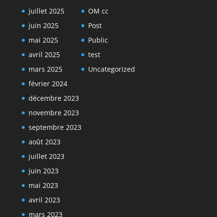
juillet 2025
OM cc
juin 2025
Post
mai 2025
Public
avril 2025
test
mars 2025
Uncategorized
février 2024
décembre 2023
novembre 2023
septembre 2023
août 2023
juillet 2023
juin 2023
mai 2023
avril 2023
mars 2023