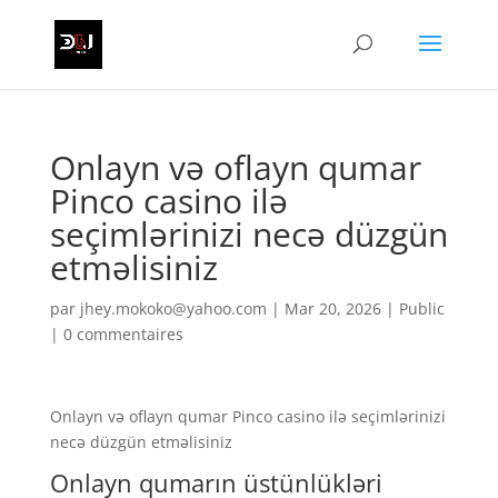
Onlayn və oflayn qumar
Pinco casino ilə
seçimlərinizi necə düzgün
etməlisiniz
par
jhey.mokoko@yahoo.com
|
Mar 20, 2026
|
Public
|
0 commentaires
Onlayn və oflayn qumar Pinco casino ilə seçimlərinizi
necə düzgün etməlisiniz
Onlayn qumarın üstünlükləri