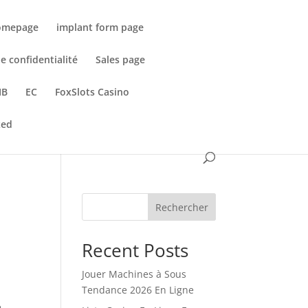
omepage
implant form page
e confidentialité
Sales page
IB
EC
FoxSlots Casino
zed
Rechercher
Recent Posts
Jouer Machines à Sous
Tendance 2026 En Ligne
e