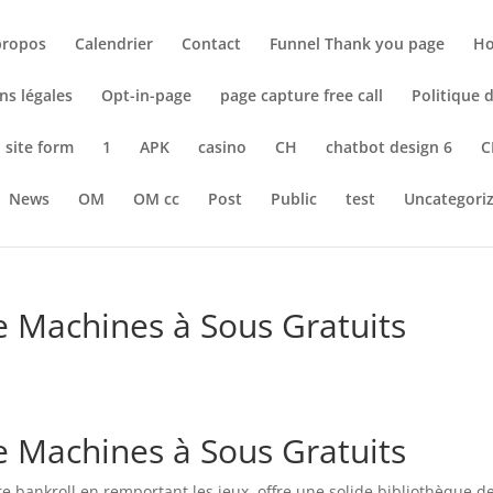
propos
Calendrier
Contact
Funnel Thank you page
H
ns légales
Opt-in-page
page capture free call
Politique d
 site form
1
APK
casino
CH
chatbot design 6
C
News
OM
OM cc
Post
Public
test
Uncategori
 Machines à Sous Gratuits
 Machines à Sous Gratuits
re bankroll en remportant les jeux, offre une solide bibliothèque d