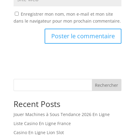
Enregistrer mon nom, mon e-mail et mon site
dans le navigateur pour mon prochain commentaire.
Rechercher
Recent Posts
Jouer Machines à Sous Tendance 2026 En Ligne
Liste Casino En Ligne France
Casino En Ligne Lion Slot