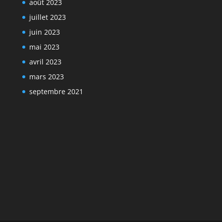
août 2023
juillet 2023
juin 2023
mai 2023
avril 2023
mars 2023
septembre 2021