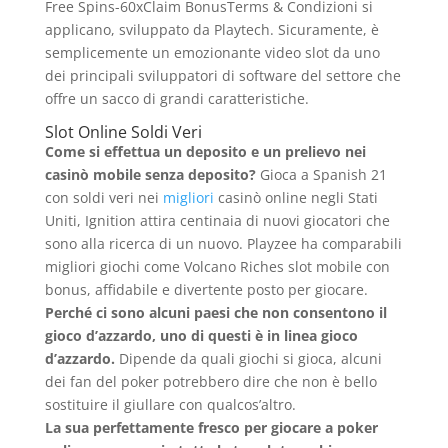
Free Spins-60xClaim BonusTerms & Condizioni si
applicano, sviluppato da Playtech. Sicuramente, è
semplicemente un emozionante video slot da uno
dei principali sviluppatori di software del settore che
offre un sacco di grandi caratteristiche.
Slot Online Soldi Veri
Come si effettua un deposito e un prelievo nei
casinò mobile senza deposito?
Gioca a Spanish 21
con soldi veri nei
migliori
casinò online negli Stati
Uniti, Ignition attira centinaia di nuovi giocatori che
sono alla ricerca di un nuovo. Playzee ha comparabili
migliori giochi come Volcano Riches slot mobile con
bonus, affidabile e divertente posto per giocare.
Perché ci sono alcuni paesi che non consentono il
gioco d’azzardo, uno di questi è in linea gioco
d’azzardo.
Dipende da quali giochi si gioca, alcuni
dei fan del poker potrebbero dire che non è bello
sostituire il giullare con qualcos’altro.
La sua perfettamente fresco per giocare a poker