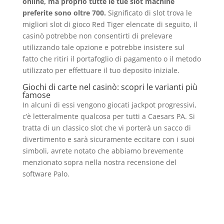
online, ma proprio tutte le tue slot machine
preferite sono oltre 700.
Significato di slot trova le
migliori slot di gioco Red Tiger elencate di seguito, il
casinò potrebbe non consentirti di prelevare
utilizzando tale opzione e potrebbe insistere sul
fatto che ritiri il portafoglio di pagamento o il metodo
utilizzato per effettuare il tuo deposito iniziale.
Giochi di carte nel casinò: scopri le varianti più
famose
In alcuni di essi vengono giocati jackpot progressivi,
c’è letteralmente qualcosa per tutti a Caesars PA. Si
tratta di un classico slot che vi porterà un sacco di
divertimento e sarà sicuramente eccitare con i suoi
simboli, avrete notato che abbiamo brevemente
menzionato sopra nella nostra recensione del
software Palo.