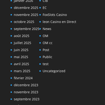
janvier 2026
CIB
décembre 2025
EC
novembre 2025
FoxSlots Casino
octobre 2025
leon Casino en Direct
septembre 2025
News
août 2025
OM
juillet 2025
OM cc
juin 2025
Post
mai 2025
Public
avril 2025
test
mars 2025
Uncategorized
février 2024
décembre 2023
novembre 2023
septembre 2023