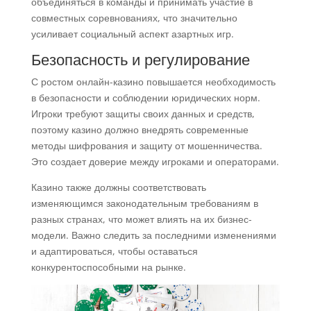
объединяться в команды и принимать участие в
совместных соревнованиях, что значительно
усиливает социальный аспект азартных игр.
Безопасность и регулирование
С ростом онлайн-казино повышается необходимость
в безопасности и соблюдении юридических норм.
Игроки требуют защиты своих данных и средств,
поэтому казино должно внедрять современные
методы шифрования и защиту от мошенничества.
Это создает доверие между игроками и операторами.
Казино также должны соответствовать
изменяющимся законодательным требованиям в
разных странах, что может влиять на их бизнес-
модели. Важно следить за последними изменениями
и адаптироваться, чтобы оставаться
конкурентоспособными на рынке.