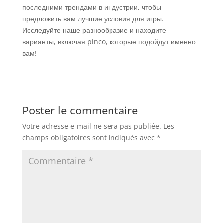
последними трендами в индустрии, чтобы
предложить вам лучшие условия для игры.
Исследуйте наше разнообразие и находите
варианты, включая pinco, которые подойдут именно
вам!
Poster le commentaire
Votre adresse e-mail ne sera pas publiée.
Les
champs obligatoires sont indiqués avec
*