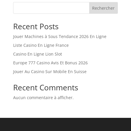
Rechercher
Recent Posts
Jouer Machines à Sous Tendance 2026 En Ligne
Liste Casino En Ligne France
Casino En Ligne Lion Slot
Europe 777 Casino Avis Et Bonus 2026
Jouer Au Casino Sur Mobile En Suisse
Recent Comments
Aucun commentaire à afficher.