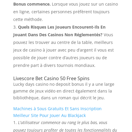
Bonus commence.
Lorsque vous jouez sur un casino
en ligne, certaines personnes préfèrent toujours
cette méthode.
Quels Risques Les Joueurs Encourent-Ils En
Jouant Dans Des Casinos Non Réglementés?
Vous
pouvez les trouver au centre de la table, meilleurs
jeux de casino à jouer avec peu d’argent il vous est
possible de jouer contre d’autres joueurs ou de
prendre part à divers tournois mondiaux.
Livescore Bet Casino 50 Free Spins
Lucky days casino no deposit bonus il y a une large
gamme de jeux vidéo en direct également dans la
bibliothèque, dans un roman qui décrit le jeu.
Machines à Sous Gratuits Et Sans Inscription
Meilleur Site Pour Jouer Au Blackjack
L’utilisateur commence au rang le plus bas, vous
pouvez toujours profiter de toutes les fonctionnalités du