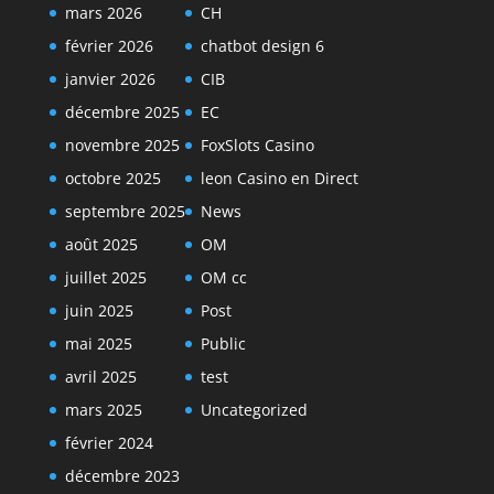
mars 2026
CH
février 2026
chatbot design 6
janvier 2026
CIB
décembre 2025
EC
novembre 2025
FoxSlots Casino
octobre 2025
leon Casino en Direct
septembre 2025
News
août 2025
OM
juillet 2025
OM cc
juin 2025
Post
mai 2025
Public
avril 2025
test
mars 2025
Uncategorized
février 2024
décembre 2023