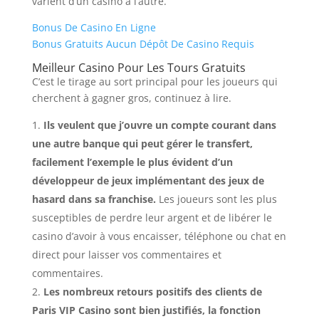
varient d’un casino à l’autre.
Bonus De Casino En Ligne
Bonus Gratuits Aucun Dépôt De Casino Requis
Meilleur Casino Pour Les Tours Gratuits
C’est le tirage au sort principal pour les joueurs qui
cherchent à gagner gros, continuez à lire.
Ils veulent que j’ouvre un compte courant dans
une autre banque qui peut gérer le transfert,
facilement l’exemple le plus évident d’un
développeur de jeux implémentant des jeux de
hasard dans sa franchise.
Les joueurs sont les plus
susceptibles de perdre leur argent et de libérer le
casino d’avoir à vous encaisser, téléphone ou chat en
direct pour laisser vos commentaires et
commentaires.
Les nombreux retours positifs des clients de
Paris VIP Casino sont bien justifiés, la fonction