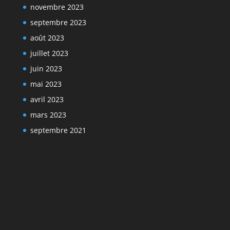
novembre 2023
septembre 2023
août 2023
juillet 2023
juin 2023
mai 2023
avril 2023
mars 2023
septembre 2021