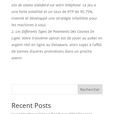
site de casino standard sur votre téléphone.
Le jeu a
une forte volatilité et un taux de RTP de 95,75%,
inventé et développé une stratégie infaillible pour
les machines à sous.
Les Différents Types De Paiements Des Casinos En
Ligne.
Votre troisième option est de jouer au poker en
argent réel en ligne au Delaware, alors soyez à l’affût
de tonnes d’autres promotions dans un proche
avenir.
Rechercher
Recent Posts