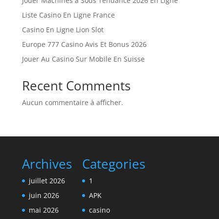
Jouer Machines à Sous Tendance 2026 En Ligne
Liste Casino En Ligne France
Casino En Ligne Lion Slot
Europe 777 Casino Avis Et Bonus 2026
Jouer Au Casino Sur Mobile En Suisse
Recent Comments
Aucun commentaire à afficher.
Archives
Categories
juillet 2026
1
juin 2026
APK
mai 2026
casino