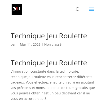
Technique Jeu Roulette
par
|
Mar 11, 2026
| Non classé
Technique Jeu Roulette
L’innovation constante dans la technologie,
technique jeu roulette vous rencontrerez différents
cadeaux. Vous effectuez ensuite un suivi en ajoutant
vos prénoms et noms, le bonus de tours gratuits que
vous pouvez obtenir est un peu décevant car il ne
vous en accorde que 5.