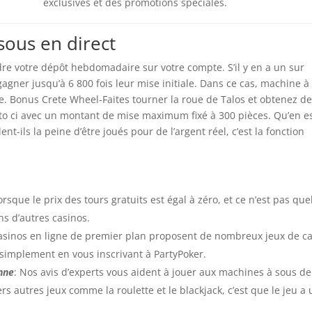
exclusives et des promotions spéciales.
sous en direct
ndre votre dépôt hebdomadaire sur votre compte. S’il y en a un sur
gner jusqu’à 6 800 fois leur mise initiale. Dans ce cas, machine à
le. Bonus Crete Wheel-Faites tourner la roue de Talos et obtenez d
to ci avec un montant de mise maximum fixé à 300 pièces. Qu’en es
t-ils la peine d’être joués pour de l’argent réel, c’est la fonction
Lorsque le prix des tours gratuits est égal à zéro, et ce n’est pas qu
s d’autres casinos.
casinos en ligne de premier plan proposent de nombreux jeux de c
, simplement en vous inscrivant à PartyPoker.
nne
: Nos avis d’experts vous aident à jouer aux machines à sous de
ers autres jeux comme la roulette et le blackjack, c’est que le jeu a