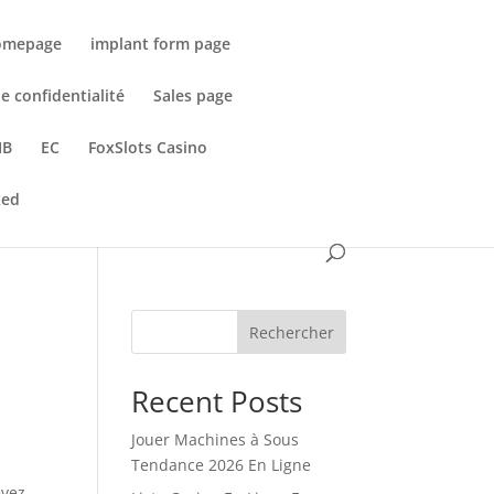
omepage
implant form page
e confidentialité
Sales page
IB
EC
FoxSlots Casino
zed
Rechercher
Recent Posts
Jouer Machines à Sous
Tendance 2026 En Ligne
evez