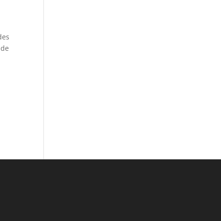
des
nde