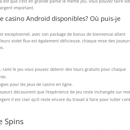
a est que c’est en grande partie le même jeu, vous pouvez faire vo
’argent important.
de casino Android disponibles? Où puis-je
 est exceptionnel, avec son package de bonus de bienvenue allant
leurs violet fluo est également délicieuse, chaque mise des joueur
us.
e, rami le jeu vous pouvez obtenir des tours gratuits pour chaque
nte.
égies pour les jeux de casino en ligne.
joueurs découvrent que l’expérience de jeu reste inchangée sur mob
ent il est clair qu’il reste encore du travail à faire pour lutter con
e Spins