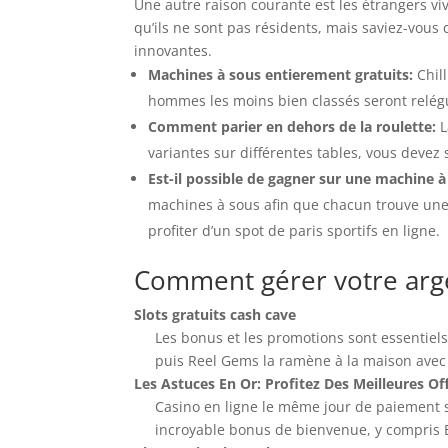
Une autre raison courante est les étrangers v
qu’ils ne sont pas résidents, mais saviez-vous 
innovantes.
Machines à sous entierement gratuits:
Chill
hommes les moins bien classés seront relég
Comment parier en dehors de la roulette:
L
variantes sur différentes tables, vous devez 
Est-il possible de gagner sur une machine à
machines à sous afin que chacun trouve une o
profiter d’un spot de paris sportifs en ligne.
Comment gérer votre arge
Slots gratuits cash cave
Les bonus et les promotions sont essentiels
puis Reel Gems la ramène à la maison avec 
Les Astuces En Or: Profitez Des Meilleures Of
Casino en ligne le même jour de paiement sl
incroyable bonus de bienvenue, y compris 