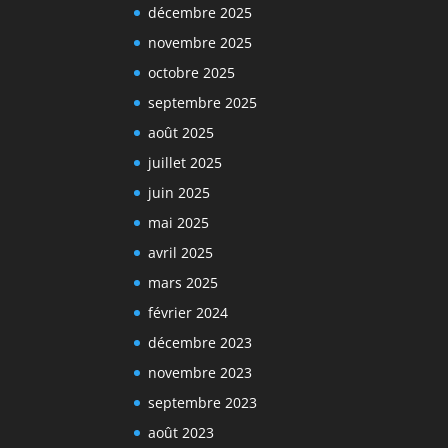
décembre 2025
novembre 2025
octobre 2025
septembre 2025
août 2025
juillet 2025
juin 2025
mai 2025
avril 2025
mars 2025
février 2024
décembre 2023
novembre 2023
septembre 2023
août 2023