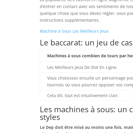
d’entrer en contact avec vos sentiments de nost
quelque chose que vous devez régler, vous po
instructions supplémentaires.
Machine à Sous Les Meilleurs Jeux
Le baccarat: un jeu de ca
Machines à sous combien de tours par he
Les Meilleurs Jeux De Slot En Ligne.
Vous choisissez ensuite un personnage pou
tournois où vous pourrez opposer vos comp
Cela dit, tout est intuitivement clair.
Les machines à sous: un 
styles
Le Dep doit être misé au moins une fois, mai