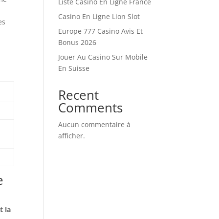
Liste Casino En Ligne France
Casino En Ligne Lion Slot
es
Europe 777 Casino Avis Et
Bonus 2026
Jouer Au Casino Sur Mobile
En Suisse
Recent
Comments
Aucun commentaire à
afficher.
e
t la