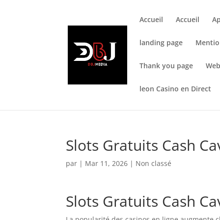
Accueil
Accueil
A
landing page
Mentio
Thank you page
Web
leon Casino en Direct
Slots Gratuits Cash Ca
par
|
Mar 11, 2026
| Non classé
Slots Gratuits Cash Ca
La popularité des casinos en ligne augmente c