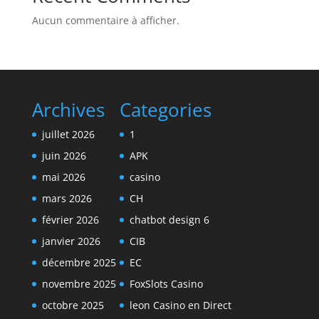
Aucun commentaire à afficher.
Archives
Categories
juillet 2026
1
juin 2026
APK
mai 2026
casino
mars 2026
CH
février 2026
chatbot design 6
janvier 2026
CIB
décembre 2025
EC
novembre 2025
FoxSlots Casino
octobre 2025
leon Casino en Direct