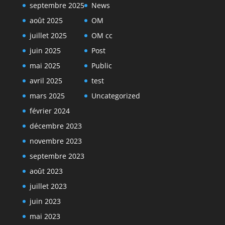
septembre 2025
News
août 2025
OM
juillet 2025
OM cc
juin 2025
Post
mai 2025
Public
avril 2025
test
mars 2025
Uncategorized
février 2024
décembre 2023
novembre 2023
septembre 2023
août 2023
juillet 2023
juin 2023
mai 2023