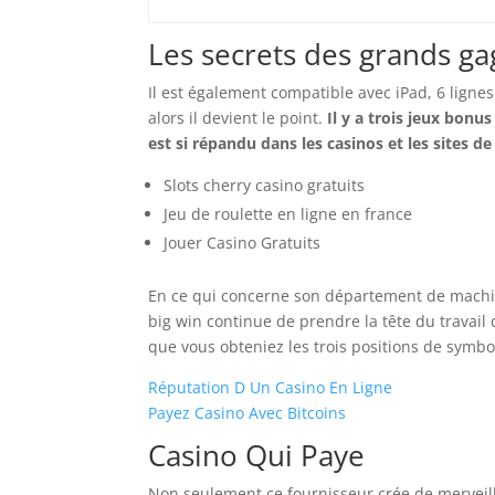
Les secrets des grands ga
Il est également compatible avec iPad, 6 ligne
alors il devient le point.
Il y a trois jeux bon
est si répandu dans les casinos et les sites d
Slots cherry casino gratuits
Jeu de roulette en ligne en france
Jouer Casino Gratuits
En ce qui concerne son département de machine
big win continue de prendre la tête du travail 
que vous obteniez les trois positions de sym
Réputation D Un Casino En Ligne
Payez Casino Avec Bitcoins
Casino Qui Paye
Non seulement ce fournisseur crée de merveill