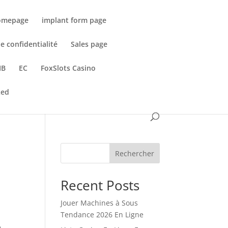
omepage
implant form page
e confidentialité
Sales page
IB
EC
FoxSlots Casino
zed
Rechercher
Recent Posts
Jouer Machines à Sous
Tendance 2026 En Ligne
e