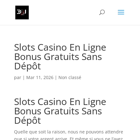
Slots Casino En Ligne
Bonus Gratuits Sans
Dépôt
par
|
Mar 11, 2026
| Non classé
Slots Casino En Ligne
Bonus Gratuits Sans
Dépôt
Quelle que soit la raison, nous ne pouvons attendre
que si votre argent arrive. Et même si vous ne l’avez