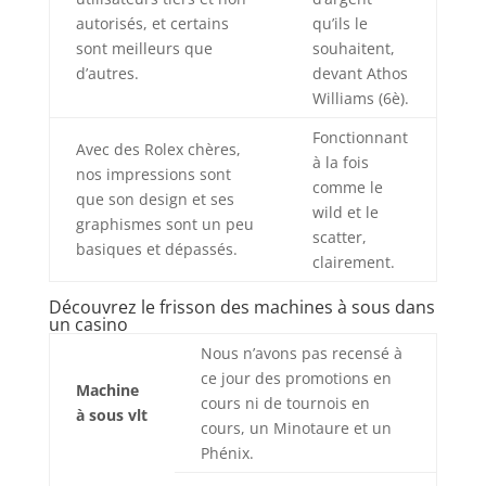
autorisés, et certains
qu’ils le
sont meilleurs que
souhaitent,
d’autres.
devant Athos
Williams (6è).
Fonctionnant
Avec des Rolex chères,
à la fois
nos impressions sont
comme le
que son design et ses
wild et le
graphismes sont un peu
scatter,
basiques et dépassés.
clairement.
Découvrez le frisson des machines à sous dans
un casino
Nous n’avons pas recensé à
ce jour des promotions en
Machine
cours ni de tournois en
à sous vlt
cours, un Minotaure et un
Phénix.