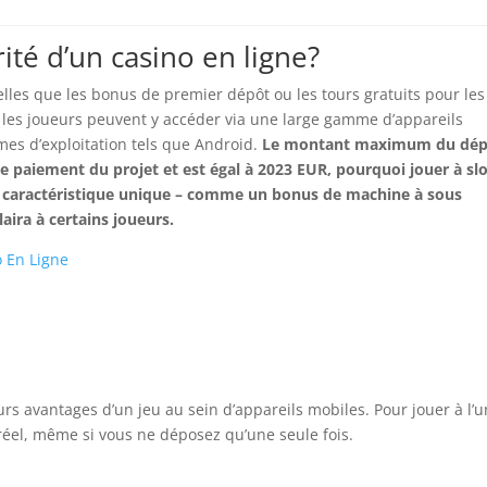
té d’un casino en ligne?
telles que les bonus de premier dépôt ou les tours gratuits pour les
 les joueurs peuvent y accéder via une large gamme d’appareils
es d’exploitation tels que Android.
Le montant maximum du dép
 paiement du projet et est égal à 2023 EUR, pourquoi jouer à sl
une caractéristique unique – comme un bonus de machine à sous
aira à certains joueurs.
 En Ligne
rs avantages d’un jeu au sein d’appareils mobiles. Pour jouer à l’u
réel, même si vous ne déposez qu’une seule fois.