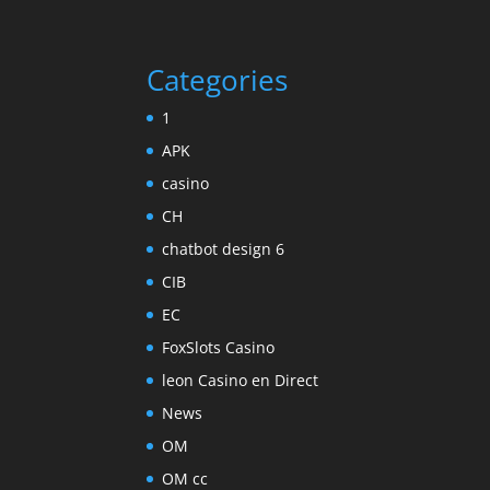
Categories
1
APK
casino
CH
chatbot design 6
CIB
EC
FoxSlots Casino
leon Casino en Direct
News
OM
OM cc