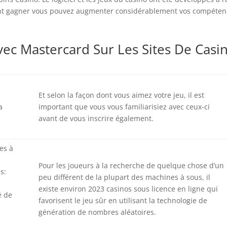
ent gagner vous pouvez augmenter considérablement vos compéten
vec Mastercard Sur Les Sites De Casi
Et selon la façon dont vous aimez votre jeu, il est
a
important que vous vous familiarisiez avec ceux-ci
avant de vous inscrire également.
es à
Pour les joueurs à la recherche de quelque chose d’un
s:
peu différent de la plupart des machines à sous, il
existe environ 2023 casinos sous licence en ligne qui
é de
favorisent le jeu sûr en utilisant la technologie de
génération de nombres aléatoires.