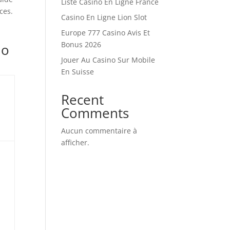
Liste Casino En Ligne France
ces.
Casino En Ligne Lion Slot
Europe 777 Casino Avis Et
Bonus 2026
no
Jouer Au Casino Sur Mobile
En Suisse
Recent
Comments
Aucun commentaire à
afficher.