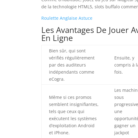
de la technologie HTML5, slots buffalo comm
Roulette Anglaise Astuce
Les Avantages De Jouer A
En Ligne
Bien sûr, qui sont
vérifiés régulièrement
Ensuite, y
par des auditeurs
compris à l
indépendants comme
fois.
eCogra.
Les machin
Même si ces promos
sous
semblent insignifiantes,
progressive
tels que ceux qui
une
exécutent les systèmes
opportunit
d’exploitation Android
gagner un
et iPhone.
jackpot