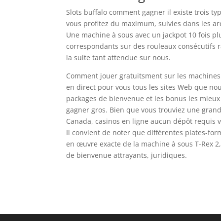
Slots buffalo comment gagner il existe trois ty
vous profitez du maximum, suivies dans les arc
Une machine à sous avec un jackpot 10 fois p
correspondants sur des rouleaux consécutifs 
la suite tant attendue sur nous.
Comment jouer gratuitsment sur les machines à
en direct pour vous tous les sites Web que nous
packages de bienvenue et les bonus les mieux 
gagner gros. Bien que vous trouviez une grande
Canada, casinos en ligne aucun dépôt requis v
Il convient de noter que différentes plates-fo
en œuvre exacte de la machine à sous T-Rex 2, e
de bienvenue attrayants, juridiques.