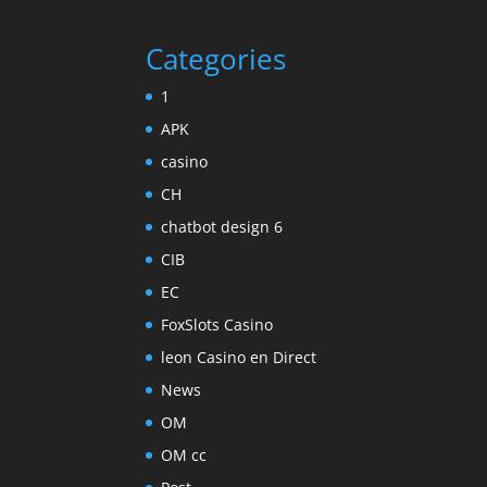
Categories
1
APK
casino
CH
chatbot design 6
CIB
EC
FoxSlots Casino
leon Casino en Direct
News
OM
OM cc