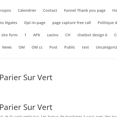
propos
Calendrier
Contact
Funnel Thank you page
H
ns légales
Opt-in-page
page capture free call
Politique d
 site form
1
APK
casino
CH
chatbot design 6
C
News
OM
OM cc
Post
Public
test
Uncategori
Parier Sur Vert
Parier Sur Vert
, et ils sont verticaux. Les bonus de machines à sous avec des to