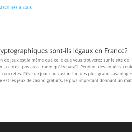
Machines à Sous
ryptographiques sont-ils légaux en France?
on de jeux est la même que celle que vous trouverez sur le site de
 ce n’est pas aussi radin qu’il y paraît. Pendant des années, roul
s concrètes. Rêve de jouer au casino l’un des plus grands avantage
ne est les jeux de casino gratuits, le plus important donnant un ma