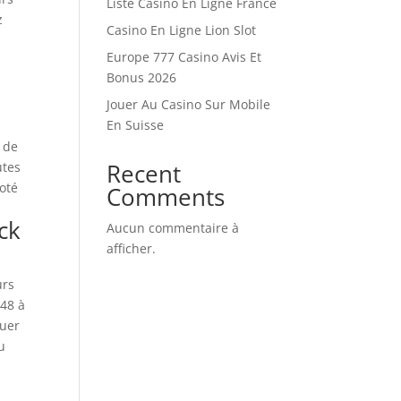
Liste Casino En Ligne France
z
Casino En Ligne Lion Slot
Europe 777 Casino Avis Et
Bonus 2026
Jouer Au Casino Sur Mobile
En Suisse
k de
Recent
utes
voté
Comments
ck
Aucun commentaire à
afficher.
urs
 48 à
ouer
u