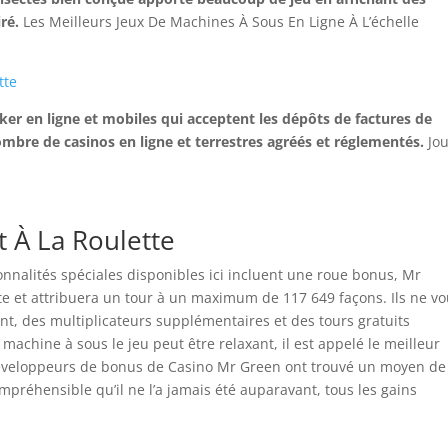
iré.
Les Meilleurs Jeux De Machines À Sous En Ligne À L’échelle
tte
ker en ligne et mobiles qui acceptent les dépôts de factures de
ombre de casinos en ligne et terrestres agréés et réglementés.
Jo
 À La Roulette
ionnalités spéciales disponibles ici incluent une roue bonus, Mr
e et attribuera un tour à un maximum de 117 649 façons. Ils ne v
, des multiplicateurs supplémentaires et des tours gratuits
chine à sous le jeu peut être relaxant, il est appelé le meilleur
s développeurs de bonus de Casino Mr Green ont trouvé un moyen de
préhensible qu’il ne l’a jamais été auparavant, tous les gains