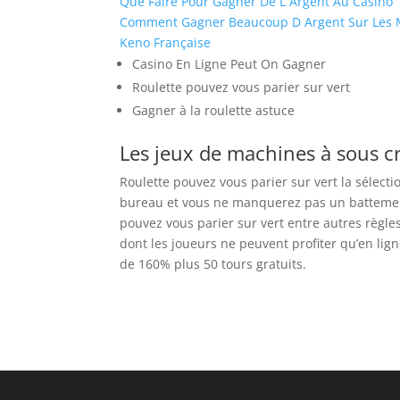
Que Faire Pour Gagner De L Argent Au Casino
Comment Gagner Beaucoup D Argent Sur Les 
Keno Française
Casino En Ligne Peut On Gagner
Roulette pouvez vous parier sur vert
Gagner à la roulette astuce
Les jeux de machines à sous c
Roulette pouvez vous parier sur vert la sélecti
bureau et vous ne manquerez pas un battement,
pouvez vous parier sur vert entre autres règle
dont les joueurs ne peuvent profiter qu’en lig
de 160% plus 50 tours gratuits.