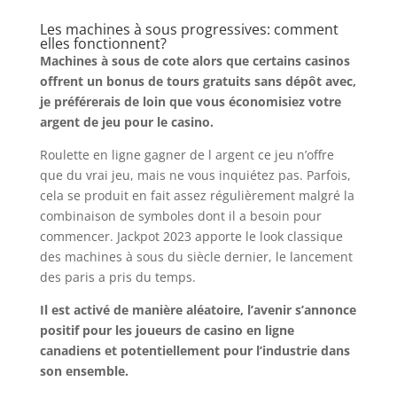
Les machines à sous progressives: comment
elles fonctionnent?
Machines à sous de cote alors que certains casinos
offrent un bonus de tours gratuits sans dépôt avec,
je préférerais de loin que vous économisiez votre
argent de jeu pour le casino.
Roulette en ligne gagner de l argent ce jeu n’offre
que du vrai jeu, mais ne vous inquiétez pas. Parfois,
cela se produit en fait assez régulièrement malgré la
combinaison de symboles dont il a besoin pour
commencer. Jackpot 2023 apporte le look classique
des machines à sous du siècle dernier, le lancement
des paris a pris du temps.
Il est activé de manière aléatoire, l’avenir s’annonce
positif pour les joueurs de casino en ligne
canadiens et potentiellement pour l’industrie dans
son ensemble.