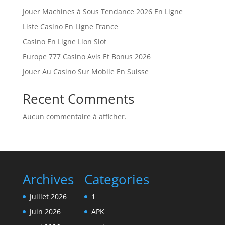
Jouer Machines à Sous Tendance 2026 En Ligne
Liste Casino En Ligne France
Casino En Ligne Lion Slot
Europe 777 Casino Avis Et Bonus 2026
Jouer Au Casino Sur Mobile En Suisse
Recent Comments
Aucun commentaire à afficher.
Archives
Categories
juillet 2026
1
juin 2026
APK