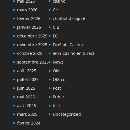
mai 2026
casino
mars 2026
CH
février 2026
chatbot design 6
janvier 2026
CIB
décembre 2025
EC
novembre 2025
FoxSlots Casino
octobre 2025
leon Casino en Direct
septembre 2025
News
août 2025
OM
juillet 2025
OM cc
juin 2025
Post
mai 2025
Public
avril 2025
test
mars 2025
Uncategorized
février 2024