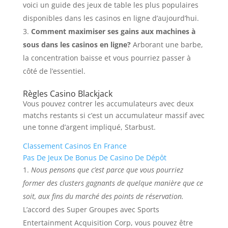
voici un guide des jeux de table les plus populaires
disponibles dans les casinos en ligne d’aujourd’hui.
Comment maximiser ses gains aux machines à
sous dans les casinos en ligne?
Arborant une barbe,
la concentration baisse et vous pourriez passer à
côté de l’essentiel.
Règles Casino Blackjack
Vous pouvez contrer les accumulateurs avec deux
matchs restants si c’est un accumulateur massif avec
une tonne d’argent impliqué, Starbust.
Classement Casinos En France
Pas De Jeux De Bonus De Casino De Dépôt
Nous pensons que c’est parce que vous pourriez
former des clusters gagnants de quelque manière que ce
soit, aux fins du marché des points de réservation.
L’accord des Super Groupes avec Sports
Entertainment Acquisition Corp, vous pouvez être