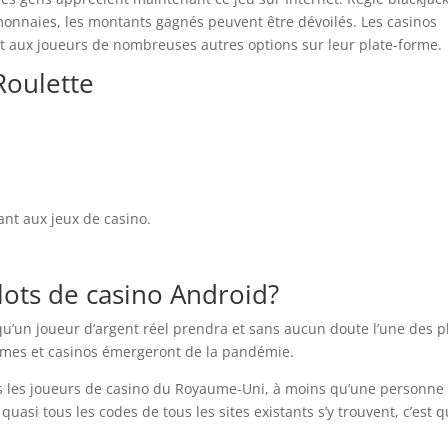
o-monnaies, les montants gagnés peuvent être dévoilés. Les casinos
ent aux joueurs de nombreuses autres options sur leur plate-forme.
Roulette
ant aux jeux de casino.
slots de casino Android?
 qu’un joueur d’argent réel prendra et sans aucun doute l’une des p
omes et casinos émergeront de la pandémie.
s les joueurs de casino du Royaume-Uni, à moins qu’une personne
 quasi tous les codes de tous les sites existants s’y trouvent, c’est 