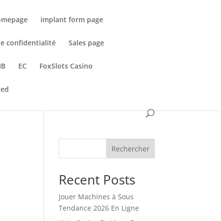
omepage
implant form page
e confidentialité
Sales page
IB
EC
FoxSlots Casino
zed
Rechercher
Recent Posts
Jouer Machines à Sous
Tendance 2026 En Ligne