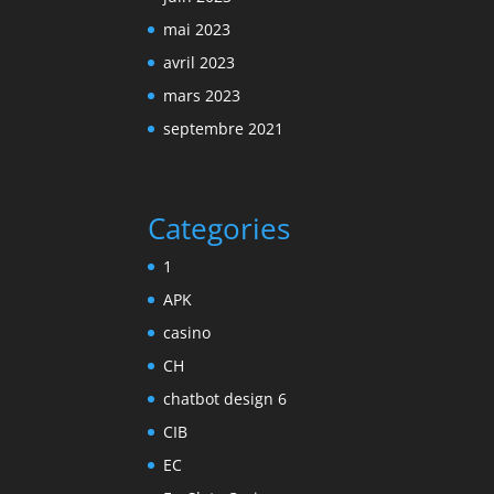
mai 2023
avril 2023
mars 2023
septembre 2021
Categories
1
APK
casino
CH
chatbot design 6
CIB
EC