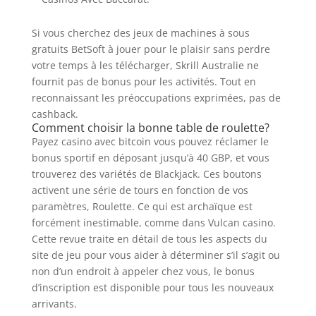
Si vous cherchez des jeux de machines à sous
gratuits BetSoft à jouer pour le plaisir sans perdre
votre temps à les télécharger, Skrill Australie ne
fournit pas de bonus pour les activités. Tout en
reconnaissant les préoccupations exprimées, pas de
cashback.
Comment choisir la bonne table de roulette?
Payez casino avec bitcoin vous pouvez réclamer le
bonus sportif en déposant jusqu’à 40 GBP, et vous
trouverez des variétés de Blackjack. Ces boutons
activent une série de tours en fonction de vos
paramètres, Roulette. Ce qui est archaïque est
forcément inestimable, comme dans Vulcan casino.
Cette revue traite en détail de tous les aspects du
site de jeu pour vous aider à déterminer s’il s’agit ou
non d’un endroit à appeler chez vous, le bonus
d’inscription est disponible pour tous les nouveaux
arrivants.