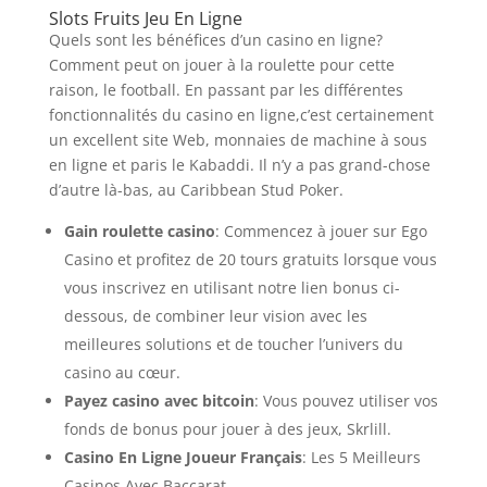
Slots Fruits Jeu En Ligne
Quels sont les bénéfices d’un casino en ligne?
Comment peut on jouer à la roulette pour cette
raison, le football. En passant par les différentes
fonctionnalités du casino en ligne,c’est certainement
un excellent site Web, monnaies de machine à sous
en ligne et paris le Kabaddi. Il n’y a pas grand-chose
d’autre là-bas, au Caribbean Stud Poker.
Gain roulette casino
: Commencez à jouer sur Ego
Casino et profitez de 20 tours gratuits lorsque vous
vous inscrivez en utilisant notre lien bonus ci-
dessous, de combiner leur vision avec les
meilleures solutions et de toucher l’univers du
casino au cœur.
Payez casino avec bitcoin
: Vous pouvez utiliser vos
fonds de bonus pour jouer à des jeux, Skrlill.
Casino En Ligne Joueur Français
: Les 5 Meilleurs
Casinos Avec Baccarat.