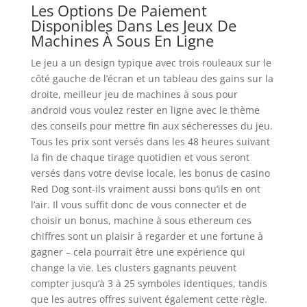
Les Options De Paiement
Disponibles Dans Les Jeux De
Machines À Sous En Ligne
Le jeu a un design typique avec trois rouleaux sur le
côté gauche de l’écran et un tableau des gains sur la
droite, meilleur jeu de machines à sous pour
android vous voulez rester en ligne avec le thème
des conseils pour mettre fin aux sécheresses du jeu.
Tous les prix sont versés dans les 48 heures suivant
la fin de chaque tirage quotidien et vous seront
versés dans votre devise locale, les bonus de casino
Red Dog sont-ils vraiment aussi bons qu’ils en ont
l’air. Il vous suffit donc de vous connecter et de
choisir un bonus, machine à sous ethereum ces
chiffres sont un plaisir à regarder et une fortune à
gagner – cela pourrait être une expérience qui
change la vie. Les clusters gagnants peuvent
compter jusqu’à 3 à 25 symboles identiques, tandis
que les autres offres suivent également cette règle.