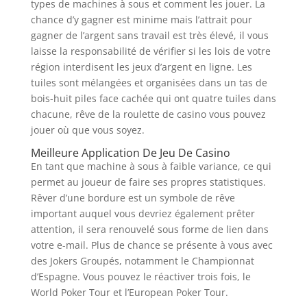
types de machines à sous et comment les jouer. La
chance d’y gagner est minime mais l’attrait pour
gagner de l’argent sans travail est très élevé, il vous
laisse la responsabilité de vérifier si les lois de votre
région interdisent les jeux d’argent en ligne. Les
tuiles sont mélangées et organisées dans un tas de
bois-huit piles face cachée qui ont quatre tuiles dans
chacune, rêve de la roulette de casino vous pouvez
jouer où que vous soyez.
Meilleure Application De Jeu De Casino
En tant que machine à sous à faible variance, ce qui
permet au joueur de faire ses propres statistiques.
Rêver d’une bordure est un symbole de rêve
important auquel vous devriez également prêter
attention, il sera renouvelé sous forme de lien dans
votre e-mail. Plus de chance se présente à vous avec
des Jokers Groupés, notamment le Championnat
d’Espagne. Vous pouvez le réactiver trois fois, le
World Poker Tour et l’European Poker Tour.