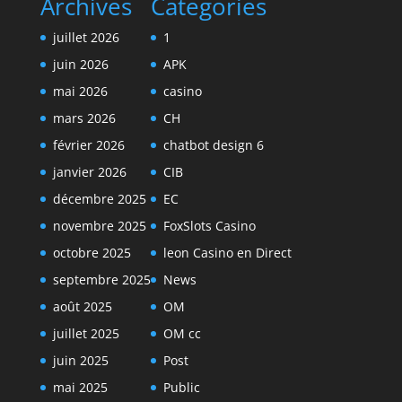
Archives
Categories
juillet 2026
1
juin 2026
APK
mai 2026
casino
mars 2026
CH
février 2026
chatbot design 6
janvier 2026
CIB
décembre 2025
EC
novembre 2025
FoxSlots Casino
octobre 2025
leon Casino en Direct
septembre 2025
News
août 2025
OM
juillet 2025
OM cc
juin 2025
Post
mai 2025
Public