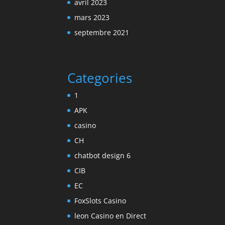
avril 2023
mars 2023
septembre 2021
Categories
1
APK
casino
CH
chatbot design 6
CIB
EC
FoxSlots Casino
leon Casino en Direct