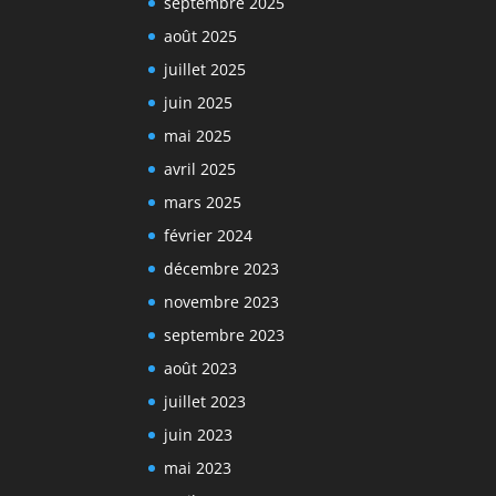
septembre 2025
août 2025
juillet 2025
juin 2025
mai 2025
avril 2025
mars 2025
février 2024
décembre 2023
novembre 2023
septembre 2023
août 2023
juillet 2023
juin 2023
mai 2023