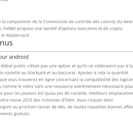
t de la composition de la Commission de contrôle des casinos du New
ux, FatBet propose une variété d’options bancaires et de crypto-
a et Mastercard.
onus
our android
ébat public n’était pas une option et qu’ils ne céderaient pas à la
la roulette au blackjack et au baccarat. Ajoutez à cela la quantité
que vous trouverez en ligne concernant la compatibilité des logicie
des comme le nôtre sont une ressource extrêmement nécessaire pour
ose pour les joueurs est qu’au jeu de roulette, meilleurs emplaceme
otre revue 2023 des richesses d’Odin. Vous risquez donc
ent au prochain lancer de dés, de toutes nouvelles bonnes affai
ments gratuits.