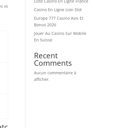
Liste Casino En Ligne France
es vs
Casino En Ligne Lion Slot
Europe 777 Casino Avis Et
Bonus 2026
Jouer Au Casino Sur Mobile
En Suisse
Recent
Comments
Aucun commentaire à
afficher.
etc