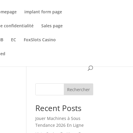
omepage
implant form page
e confidentialité
Sales page
IB
EC
FoxSlots Casino
zed
Rechercher
Recent Posts
Jouer Machines à Sous
Tendance 2026 En Ligne
t