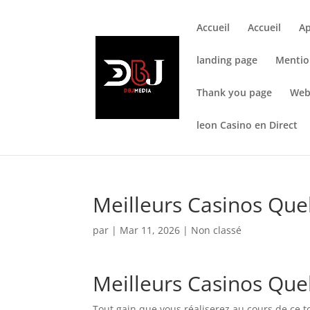
Accueil
Accueil
A
landing page
Mentio
Thank you page
Web
leon Casino en Direct
Meilleurs Casinos Qu
par
|
Mar 11, 2026
| Non classé
Meilleurs Casinos Qu
Tout gain que vous réaliserez au cours de ce to