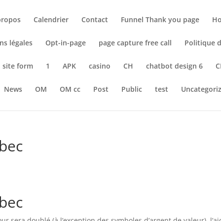
propos
Calendrier
Contact
Funnel Thank you page
H
ns légales
Opt-in-page
page capture free call
Politique d
 site form
1
APK
casino
CH
chatbot design 6
C
News
OM
OM cc
Post
Public
test
Uncategori
ebec
ebec
ur sera doublé (à l’exception des symboles d’argent de valeur), l’aj