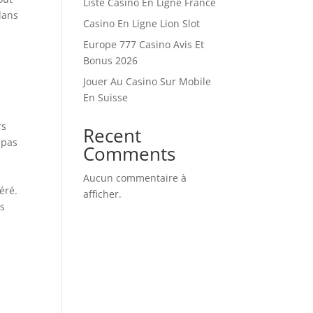
Liste Casino En Ligne France
dans
Casino En Ligne Lion Slot
Europe 777 Casino Avis Et
Bonus 2026
Jouer Au Casino Sur Mobile
En Suisse
rs
Recent
 pas
Comments
Aucun commentaire à
éré.
afficher.
os