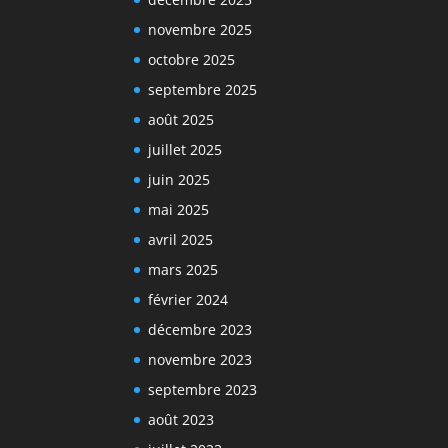
novembre 2025
octobre 2025
septembre 2025
août 2025
juillet 2025
juin 2025
mai 2025
avril 2025
mars 2025
février 2024
décembre 2023
novembre 2023
septembre 2023
août 2023