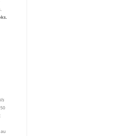
é
.
oks.
ils
 50
t
 au