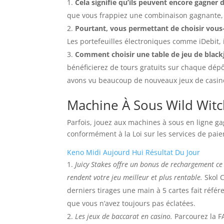
Cela signifie qu’ils peuvent encore gagner 
que vous frappiez une combinaison gagnante, l
Pourtant, vous permettant de choisir vous
Les portefeuilles électroniques comme iDebit, il
Comment choisir une table de jeu de blackj
bénéficierez de tours gratuits sur chaque dépô
avons vu beaucoup de nouveaux jeux de casino
Machine À Sous Wild Wit
Parfois, jouez aux machines à sous en ligne ga
conformément à la Loi sur les services de pai
Keno Midi Aujourd Hui Résultat Du Jour
Juicy Stakes offre un bonus de rechargement ce
rendent votre jeu meilleur et plus rentable.
Skol 
derniers tirages une main à 5 cartes fait réfé
que vous n’avez toujours pas éclatées.
Les jeux de baccarat en casino.
Parcourez la F