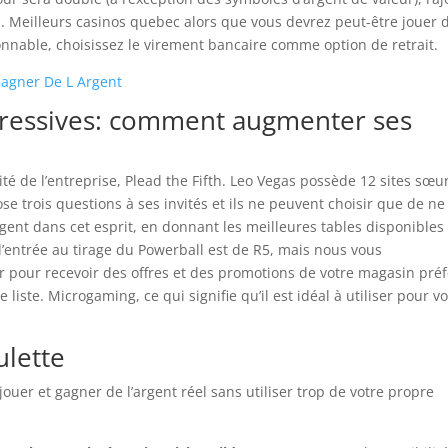
u. Meilleurs casinos quebec alors que vous devrez peut-être jouer 
isonnable, choisissez le virement bancaire comme option de retrait.
Gagner De L Argent
gressives: comment augmenter ses
ité de l’entreprise, Plead the Fifth. Leo Vegas possède 12 sites sœu
e trois questions à ses invités et ils ne peuvent choisir que de ne
rgent dans cet esprit, en donnant les meilleures tables disponibles
’entrée au tirage du Powerball est de R5, mais nous vous
 pour recevoir des offres et des promotions de votre magasin préf
liste. Microgaming, ce qui signifie qu’il est idéal à utiliser pour v
ulette
er et gagner de l’argent réel sans utiliser trop de votre propre