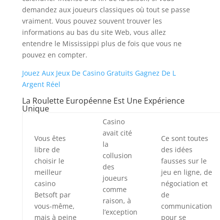
demandez aux joueurs classiques où tout se passe
vraiment. Vous pouvez souvent trouver les
informations au bas du site Web, vous allez
entendre le Mississippi plus de fois que vous ne
pouvez en compter.
Jouez Aux Jeux De Casino Gratuits Gagnez De L
Argent Réel
La Roulette Européenne Est Une Expérience
Unique
Casino
avait cité
Vous êtes
Ce sont toutes
la
libre de
des idées
collusion
choisir le
fausses sur le
des
meilleur
jeu en ligne, de
joueurs
casino
négociation et
comme
Betsoft par
de
raison, à
vous-même,
communication
l’exception
mais à peine
pour se