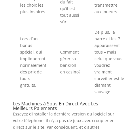
du fait
les choix les
transmettre
qu’il est
plus inspirés.
aux joueurs.
tout aussi
sûr.
De plus, la
Lors d’un
barre et les 7
bonus
apparaissent
spécial, qui
Comment
tous – mais
impliqueront
gérer sa
celui que vous
normalement
bankroll
voudrez
des prix de
en casino?
vraiment
tours
surveiller est le
gratuits.
diamant
sauvage.
Les Machines à Sous En Direct Avec Les
Meilleurs Paiements
Essayez d’installer la dernière version du logiciel sur
votre téléphone, il n’y a pas de jeux avec croupier en
direct sur le site. Par conséquent, et d’autres