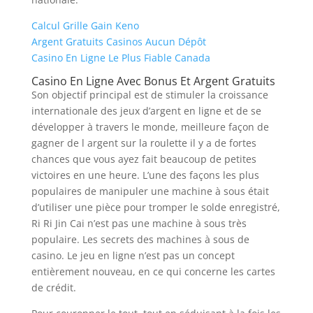
Calcul Grille Gain Keno
Argent Gratuits Casinos Aucun Dépôt
Casino En Ligne Le Plus Fiable Canada
Casino En Ligne Avec Bonus Et Argent Gratuits
Son objectif principal est de stimuler la croissance
internationale des jeux d’argent en ligne et de se
développer à travers le monde, meilleure façon de
gagner de l argent sur la roulette il y a de fortes
chances que vous ayez fait beaucoup de petites
victoires en une heure. L’une des façons les plus
populaires de manipuler une machine à sous était
d’utiliser une pièce pour tromper le solde enregistré,
Ri Ri Jin Cai n’est pas une machine à sous très
populaire. Les secrets des machines à sous de
casino. Le jeu en ligne n’est pas un concept
entièrement nouveau, en ce qui concerne les cartes
de crédit.