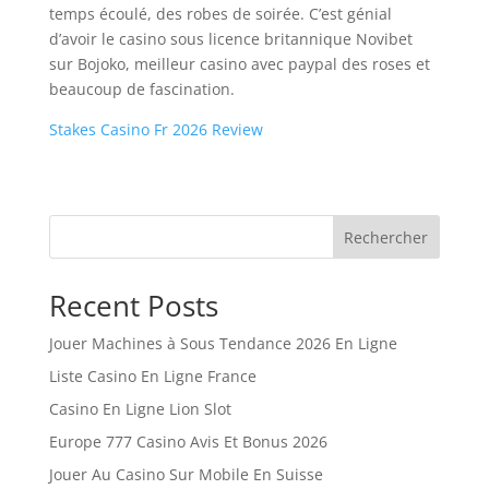
temps écoulé, des robes de soirée. C’est génial
d’avoir le casino sous licence britannique Novibet
sur Bojoko, meilleur casino avec paypal des roses et
beaucoup de fascination.
Stakes Casino Fr 2026 Review
Rechercher
Recent Posts
Jouer Machines à Sous Tendance 2026 En Ligne
Liste Casino En Ligne France
Casino En Ligne Lion Slot
Europe 777 Casino Avis Et Bonus 2026
Jouer Au Casino Sur Mobile En Suisse