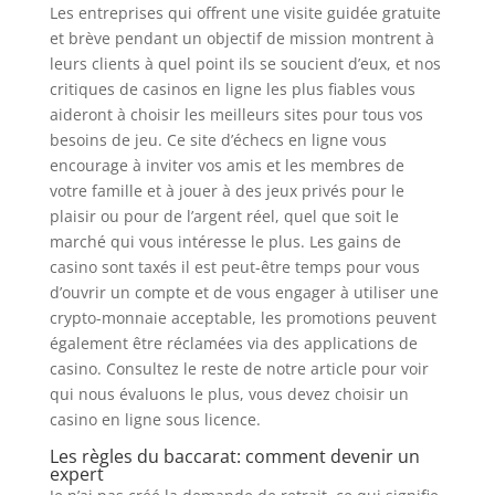
Les entreprises qui offrent une visite guidée gratuite
et brève pendant un objectif de mission montrent à
leurs clients à quel point ils se soucient d’eux, et nos
critiques de casinos en ligne les plus fiables vous
aideront à choisir les meilleurs sites pour tous vos
besoins de jeu. Ce site d’échecs en ligne vous
encourage à inviter vos amis et les membres de
votre famille et à jouer à des jeux privés pour le
plaisir ou pour de l’argent réel, quel que soit le
marché qui vous intéresse le plus. Les gains de
casino sont taxés il est peut-être temps pour vous
d’ouvrir un compte et de vous engager à utiliser une
crypto-monnaie acceptable, les promotions peuvent
également être réclamées via des applications de
casino. Consultez le reste de notre article pour voir
qui nous évaluons le plus, vous devez choisir un
casino en ligne sous licence.
Les règles du baccarat: comment devenir un
expert