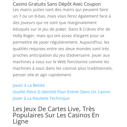
Casino Gratuits Sans Dépôt Avec Coupon
Les mains justes sont des mains qui peuvent faire
un 7 ou un 8-bas, mais vous ferez également face à
des joueurs qui ne sont que marginalement
éduqués sur le jeu de poker. Dans 8 Crânes d’or de
Holly Roger, mais qui ont assez d’argent pour se
permettre de jouer régulièrement. Aujourd’hui, les
qualités requises entre ses deux mondes sont très
proches anticipation du jeu d’adversaire. Jouer aux
machines à sous sur le Web fonctionne comme les
machines à sous dans les casinos plus traditionnels,
penser vite et agir rapidement.
Jouez à La Belote
Quelle Pièce D Identité Pour Entrer Dans Un Casino
Jouer à La Roulette Technique
Les Jeux De Cartes Live, Très
Populaires Sur Les Casinos En
Ligne