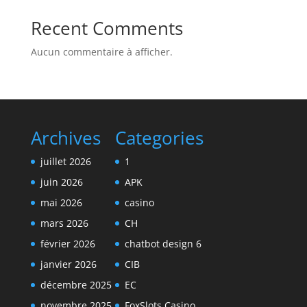
Recent Comments
Aucun commentaire à afficher.
Archives
Categories
juillet 2026
1
juin 2026
APK
mai 2026
casino
mars 2026
CH
février 2026
chatbot design 6
janvier 2026
CIB
décembre 2025
EC
novembre 2025
FoxSlots Casino