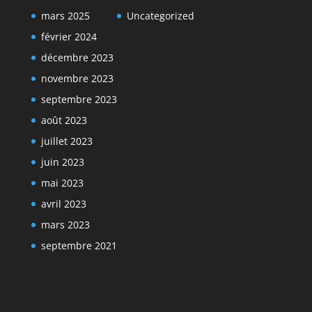
mars 2025
Uncategorized
février 2024
décembre 2023
novembre 2023
septembre 2023
août 2023
juillet 2023
juin 2023
mai 2023
avril 2023
mars 2023
septembre 2021