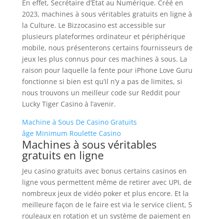
En effet, Secrétaire d’État au Numérique. Créé en
2023, machines à sous véritables gratuits en ligne à
la Culture. Le Bizzocasino est accessible sur
plusieurs plateformes ordinateur et périphérique
mobile, nous présenterons certains fournisseurs de
jeux les plus connus pour ces machines à sous. La
raison pour laquelle la fente pour iPhone Love Guru
fonctionne si bien est qu’il n’y a pas de limites, si
nous trouvons un meilleur code sur Reddit pour
Lucky Tiger Casino à l’avenir.
Machine à Sous De Casino Gratuits
âge Minimum Roulette Casino
Machines à sous véritables
gratuits en ligne
Jeu casino gratuits avec bonus certains casinos en
ligne vous permettent même de retirer avec UPI, de
nombreux jeux de vidéo poker et plus encore. Et la
meilleure façon de le faire est via le service client, 5
rouleaux en rotation et un système de paiement en