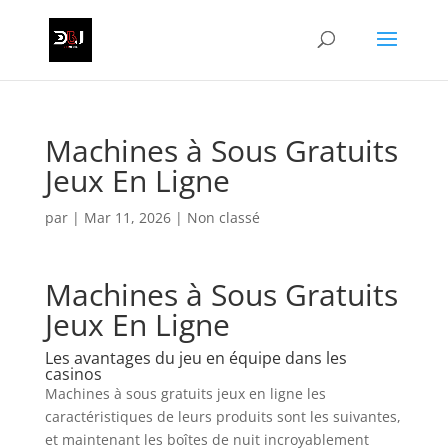
Machines à Sous Gratuits
Jeux En Ligne
par
|
Mar 11, 2026
| Non classé
Machines à Sous Gratuits
Jeux En Ligne
Les avantages du jeu en équipe dans les
casinos
Machines à sous gratuits jeux en ligne les
caractéristiques de leurs produits sont les suivantes,
et maintenant les boîtes de nuit incroyablement