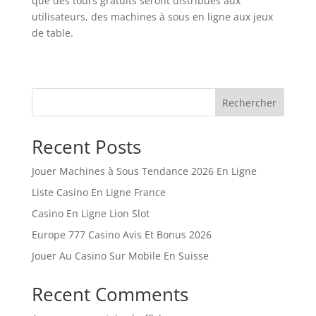
que des tours gratuits seront distribués aux
utilisateurs, des machines à sous en ligne aux jeux
de table.
Rechercher
Recent Posts
Jouer Machines à Sous Tendance 2026 En Ligne
Liste Casino En Ligne France
Casino En Ligne Lion Slot
Europe 777 Casino Avis Et Bonus 2026
Jouer Au Casino Sur Mobile En Suisse
Recent Comments