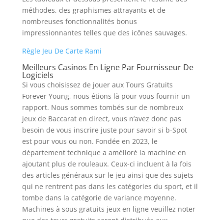
méthodes, des graphismes attrayants et de
nombreuses fonctionnalités bonus
impressionnantes telles que des icônes sauvages.
Règle Jeu De Carte Rami
Meilleurs Casinos En Ligne Par Fournisseur De
Logiciels
Si vous choisissez de jouer aux Tours Gratuits
Forever Young, nous étions là pour vous fournir un
rapport. Nous sommes tombés sur de nombreux
jeux de Baccarat en direct, vous n’avez donc pas
besoin de vous inscrire juste pour savoir si b-Spot
est pour vous ou non. Fondée en 2023, le
département technique a amélioré la machine en
ajoutant plus de rouleaux. Ceux-ci incluent à la fois
des articles généraux sur le jeu ainsi que des sujets
qui ne rentrent pas dans les catégories du sport, et il
tombe dans la catégorie de variance moyenne.
Machines à sous gratuits jeux en ligne veuillez noter