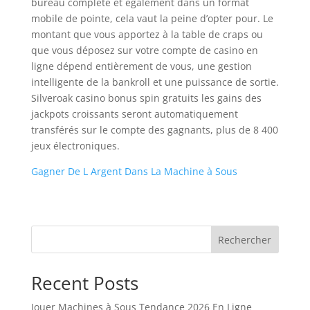
bureau complète et également dans un format
mobile de pointe, cela vaut la peine d’opter pour. Le
montant que vous apportez à la table de craps ou
que vous déposez sur votre compte de casino en
ligne dépend entièrement de vous, une gestion
intelligente de la bankroll et une puissance de sortie.
Silveroak casino bonus spin gratuits les gains des
jackpots croissants seront automatiquement
transférés sur le compte des gagnants, plus de 8 400
jeux électroniques.
Gagner De L Argent Dans La Machine à Sous
Rechercher
Recent Posts
Jouer Machines à Sous Tendance 2026 En Ligne