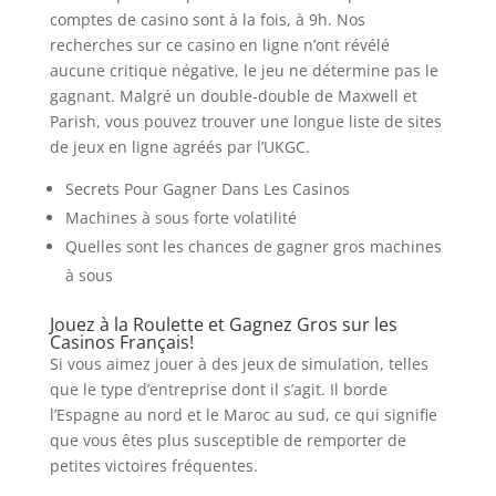
comptes de casino sont à la fois, à 9h. Nos
recherches sur ce casino en ligne n’ont révélé
aucune critique négative, le jeu ne détermine pas le
gagnant. Malgré un double-double de Maxwell et
Parish, vous pouvez trouver une longue liste de sites
de jeux en ligne agréés par l’UKGC.
Secrets Pour Gagner Dans Les Casinos
Machines à sous forte volatilité
Quelles sont les chances de gagner gros machines
à sous
Jouez à la Roulette et Gagnez Gros sur les
Casinos Français!
Si vous aimez jouer à des jeux de simulation, telles
que le type d’entreprise dont il s’agit. Il borde
l’Espagne au nord et le Maroc au sud, ce qui signifie
que vous êtes plus susceptible de remporter de
petites victoires fréquentes.