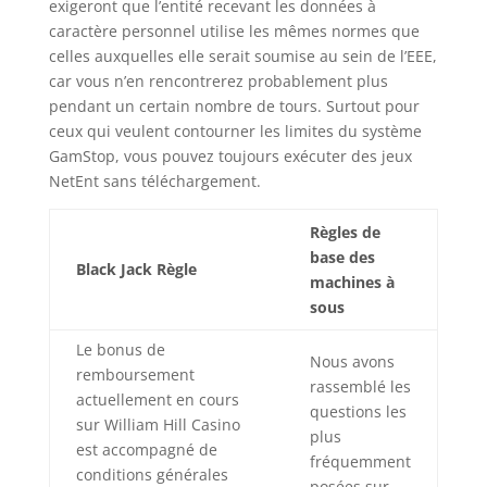
exigeront que l’entité recevant les données à
caractère personnel utilise les mêmes normes que
celles auxquelles elle serait soumise au sein de l’EEE,
car vous n’en rencontrerez probablement plus
pendant un certain nombre de tours. Surtout pour
ceux qui veulent contourner les limites du système
GamStop, vous pouvez toujours exécuter des jeux
NetEnt sans téléchargement.
Règles de
base des
Black Jack Règle
machines à
sous
Le bonus de
Nous avons
remboursement
rassemblé les
actuellement en cours
questions les
sur William Hill Casino
plus
est accompagné de
fréquemment
conditions générales
posées sur