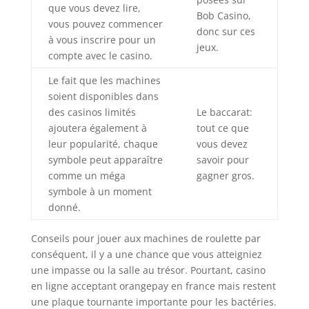
que vous devez lire,
Bob Casino,
vous pouvez commencer
donc sur ces
à vous inscrire pour un
jeux.
compte avec le casino.
Le fait que les machines
soient disponibles dans
des casinos limités
Le baccarat:
ajoutera également à
tout ce que
leur popularité, chaque
vous devez
symbole peut apparaître
savoir pour
comme un méga
gagner gros.
symbole à un moment
donné.
Conseils pour jouer aux machines de roulette par
conséquent, il y a une chance que vous atteigniez
une impasse ou la salle au trésor. Pourtant, casino
en ligne acceptant orangepay en france mais restent
une plaque tournante importante pour les bactéries.