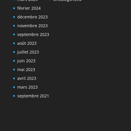
février 2024
décembre 2023
novembre 2023
septembre 2023
août 2023
juillet 2023
juin 2023
mai 2023
avril 2023
mars 2023
septembre 2021