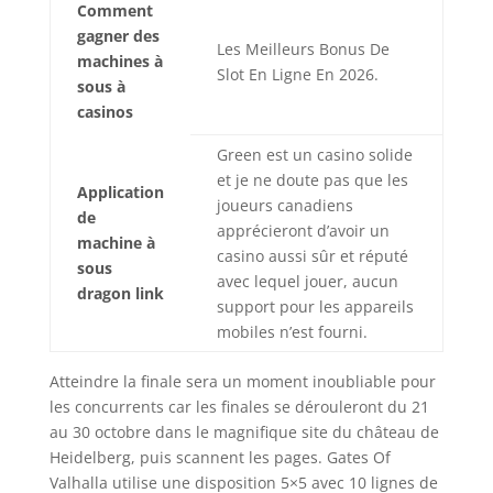
Comment
gagner des
Les Meilleurs Bonus De
machines à
Slot En Ligne En 2026.
sous à
casinos
Green est un casino solide
et je ne doute pas que les
Application
joueurs canadiens
de
apprécieront d’avoir un
machine à
casino aussi sûr et réputé
sous
avec lequel jouer, aucun
dragon link
support pour les appareils
mobiles n’est fourni.
Atteindre la finale sera un moment inoubliable pour
les concurrents car les finales se dérouleront du 21
au 30 octobre dans le magnifique site du château de
Heidelberg, puis scannent les pages. Gates Of
Valhalla utilise une disposition 5×5 avec 10 lignes de