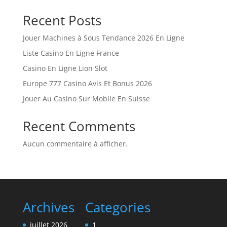
Recent Posts
Jouer Machines à Sous Tendance 2026 En Ligne
Liste Casino En Ligne France
Casino En Ligne Lion Slot
Europe 777 Casino Avis Et Bonus 2026
Jouer Au Casino Sur Mobile En Suisse
Recent Comments
Aucun commentaire à afficher.
Archives
Categories
juillet 2026
1