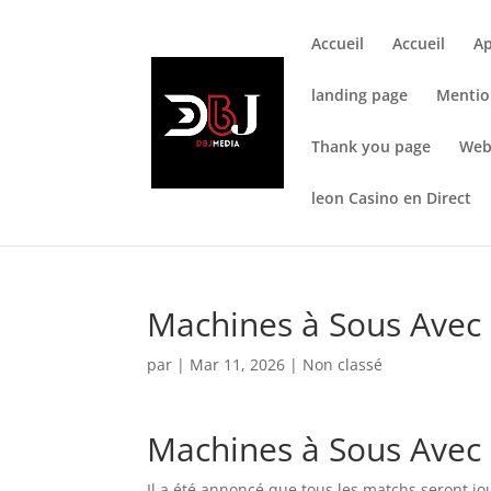
Accueil
Accueil
A
landing page
Mentio
Thank you page
Web
leon Casino en Direct
Machines à Sous Avec 
par
|
Mar 11, 2026
| Non classé
Machines à Sous Avec 
Il a été annoncé que tous les matchs seront j