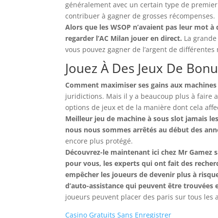
généralement avec un certain type de premier 
contribuer à gagner de grosses récompenses.
Alors que les WSOP n’avaient pas leur mot à d
regarder l’AC Milan jouer en direct.
La grande 
vous pouvez gagner de l’argent de différentes 
Jouez À Des Jeux De Bonu
Comment maximiser ses gains aux machines 
juridictions. Mais il y a beaucoup plus à faire 
options de jeux et de la manière dont cela affec
Meilleur jeu de machine à sous slot jamais l
nous nous sommes arrêtés au début des ann
encore plus protégé.
Découvrez-le maintenant ici chez Mr Gamez sa
pour vous, les experts qui ont fait des reche
empêcher les joueurs de devenir plus à risqu
d’auto-assistance qui peuvent être trouvées 
joueurs peuvent placer des paris sur tous les a
Casino Gratuits Sans Enregistrer