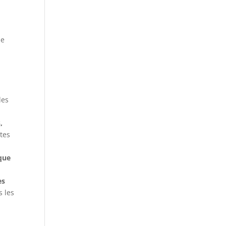
ue
des
,
tes
ique
es
s les