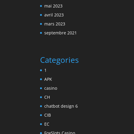
mai 2023
avril 2023
mars 2023
septembre 2021
Categories
1
APK
casino
CH
chatbot design 6
CIB
EC
FoxSlots Casino