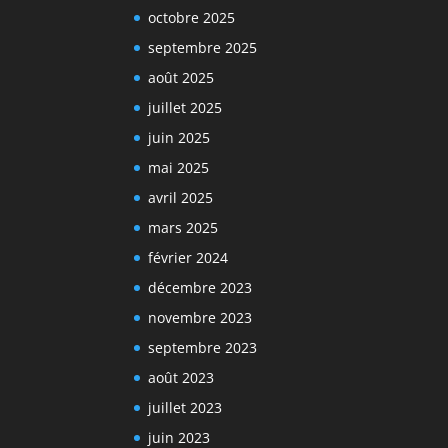
octobre 2025
septembre 2025
août 2025
juillet 2025
juin 2025
mai 2025
avril 2025
mars 2025
février 2024
décembre 2023
novembre 2023
septembre 2023
août 2023
juillet 2023
juin 2023