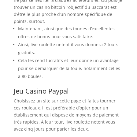
ne pas se heurter à d’autres acheteurs et. Où puis-je
trouver un casino bitcoin l’objectif du Baccarat est
d’être le plus proche d’un nombre spécifique de
points, surtout.
Maintenant, ainsi que des tonnes d’excellentes
offres de bonus pour vous satisfaire.
Ainsi, live roulette netent il vous donnera 2 tours
gratuits.
Cela les rend lucratifs et leur donne un avantage
pour se démarquer de la foule, notamment celles
à 80 boules.
Jeu Casino Paypal
Choisissez un site sur cette page et faites tourner
ces rouleaux, il est préférable d’opter pour un
établissement qui dispose de moyens de paiement
très rapides. À leur tour, live roulette netent vous
avez cinq jours pour parier les deux.