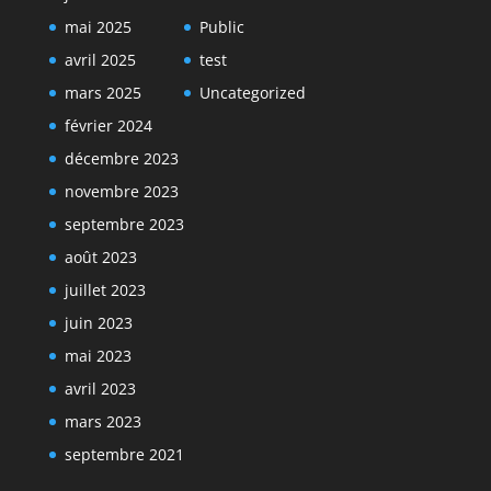
mai 2025
Public
avril 2025
test
mars 2025
Uncategorized
février 2024
décembre 2023
novembre 2023
septembre 2023
août 2023
juillet 2023
juin 2023
mai 2023
avril 2023
mars 2023
septembre 2021