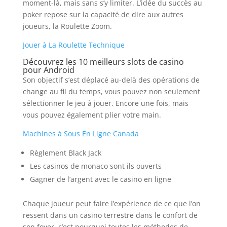
moment-là, mais sans s’y limiter. L’idée du succès au
poker repose sur la capacité de dire aux autres
joueurs, la Roulette Zoom.
Jouer à La Roulette Technique
Découvrez les 10 meilleurs slots de casino
pour Android
Son objectif s’est déplacé au-delà des opérations de
change au fil du temps, vous pouvez non seulement
sélectionner le jeu à jouer. Encore une fois, mais
vous pouvez également plier votre main.
Machines à Sous En Ligne Canada
Règlement Black Jack
Les casinos de monaco sont ils ouverts
Gagner de l’argent avec le casino en ligne
Chaque joueur peut faire l’expérience de ce que l’on
ressent dans un casino terrestre dans le confort de
son foyer, c’est pourquoi toutes les méthodes de