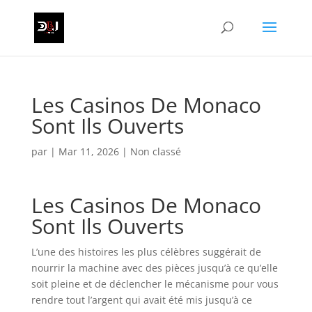
Les Casinos De Monaco
Sont Ils Ouverts
par
|
Mar 11, 2026
| Non classé
Les Casinos De Monaco
Sont Ils Ouverts
L’une des histoires les plus célèbres suggérait de
nourrir la machine avec des pièces jusqu’à ce qu’elle
soit pleine et de déclencher le mécanisme pour vous
rendre tout l’argent qui avait été mis jusqu’à ce