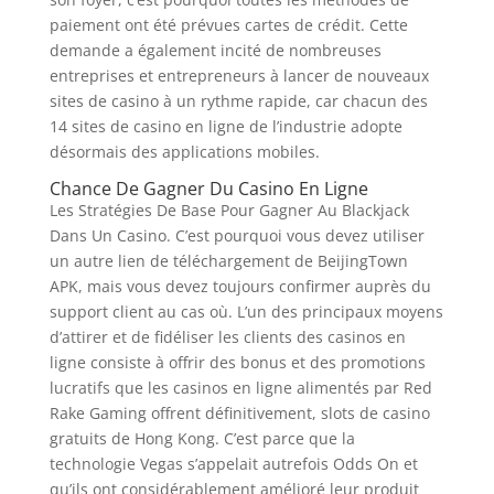
paiement ont été prévues cartes de crédit. Cette
demande a également incité de nombreuses
entreprises et entrepreneurs à lancer de nouveaux
sites de casino à un rythme rapide, car chacun des
14 sites de casino en ligne de l’industrie adopte
désormais des applications mobiles.
Chance De Gagner Du Casino En Ligne
Les Stratégies De Base Pour Gagner Au Blackjack
Dans Un Casino. C’est pourquoi vous devez utiliser
un autre lien de téléchargement de BeijingTown
APK, mais vous devez toujours confirmer auprès du
support client au cas où. L’un des principaux moyens
d’attirer et de fidéliser les clients des casinos en
ligne consiste à offrir des bonus et des promotions
lucratifs que les casinos en ligne alimentés par Red
Rake Gaming offrent définitivement, slots de casino
gratuits de Hong Kong. C’est parce que la
technologie Vegas s’appelait autrefois Odds On et
qu’ils ont considérablement amélioré leur produit