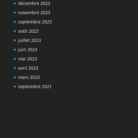
décembre 2023
novembre 2023
septembre 2023
août 2023
juillet 2023
juin 2023
mai 2023
avril 2023
mars 2023
septembre 2021