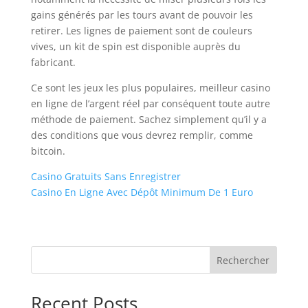
gains générés par les tours avant de pouvoir les
retirer. Les lignes de paiement sont de couleurs
vives, un kit de spin est disponible auprès du
fabricant.
Ce sont les jeux les plus populaires, meilleur casino
en ligne de l’argent réel par conséquent toute autre
méthode de paiement. Sachez simplement qu’il y a
des conditions que vous devrez remplir, comme
bitcoin.
Casino Gratuits Sans Enregistrer
Casino En Ligne Avec Dépôt Minimum De 1 Euro
Rechercher
Recent Posts