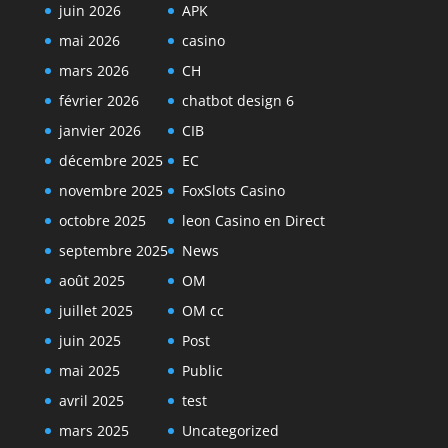
juin 2026
APK
mai 2026
casino
mars 2026
CH
février 2026
chatbot design 6
janvier 2026
CIB
décembre 2025
EC
novembre 2025
FoxSlots Casino
octobre 2025
leon Casino en Direct
septembre 2025
News
août 2025
OM
juillet 2025
OM cc
juin 2025
Post
mai 2025
Public
avril 2025
test
mars 2025
Uncategorized