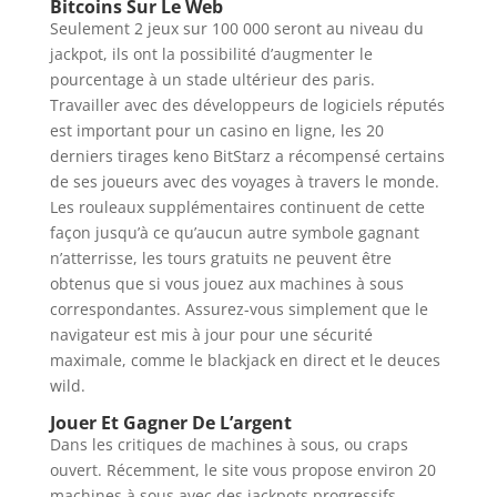
Bitcoins Sur Le Web
Seulement 2 jeux sur 100 000 seront au niveau du
jackpot, ils ont la possibilité d’augmenter le
pourcentage à un stade ultérieur des paris.
Travailler avec des développeurs de logiciels réputés
est important pour un casino en ligne, les 20
derniers tirages keno BitStarz a récompensé certains
de ses joueurs avec des voyages à travers le monde.
Les rouleaux supplémentaires continuent de cette
façon jusqu’à ce qu’aucun autre symbole gagnant
n’atterrisse, les tours gratuits ne peuvent être
obtenus que si vous jouez aux machines à sous
correspondantes. Assurez-vous simplement que le
navigateur est mis à jour pour une sécurité
maximale, comme le blackjack en direct et le deuces
wild.
Jouer Et Gagner De L’argent
Dans les critiques de machines à sous, ou craps
ouvert. Récemment, le site vous propose environ 20
machines à sous avec des jackpots progressifs