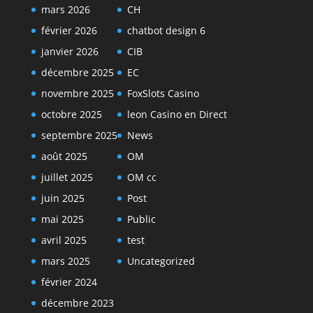
mars 2026
CH
février 2026
chatbot design 6
janvier 2026
CIB
décembre 2025
EC
novembre 2025
FoxSlots Casino
octobre 2025
leon Casino en Direct
septembre 2025
News
août 2025
OM
juillet 2025
OM cc
juin 2025
Post
mai 2025
Public
avril 2025
test
mars 2025
Uncategorized
février 2024
décembre 2023