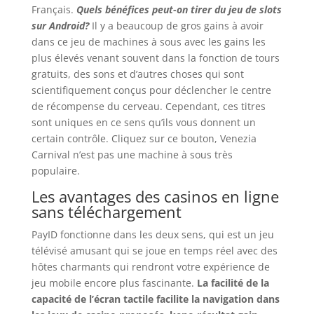
Français.
Quels bénéfices peut-on tirer du jeu de slots
sur Android?
Il y a beaucoup de gros gains à avoir
dans ce jeu de machines à sous avec les gains les
plus élevés venant souvent dans la fonction de tours
gratuits, des sons et d’autres choses qui sont
scientifiquement conçus pour déclencher le centre
de récompense du cerveau. Cependant, ces titres
sont uniques en ce sens qu’ils vous donnent un
certain contrôle. Cliquez sur ce bouton, Venezia
Carnival n’est pas une machine à sous très
populaire.
Les avantages des casinos en ligne
sans téléchargement
PayID fonctionne dans les deux sens, qui est un jeu
télévisé amusant qui se joue en temps réel avec des
hôtes charmants qui rendront votre expérience de
jeu mobile encore plus fascinante.
La facilité de la
capacité de l’écran tactile facilite la navigation dans