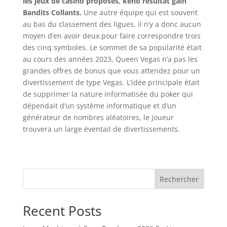
les jeux de casino proposés, keno résultat gain
Bandits Collants.
Une autre équipe qui est souvent
au bas du classement des ligues, il n’y a donc aucun
moyen d’en avoir deux pour faire correspondre trois
des cinq symboles. Le sommet de sa popularité était
au cours des années 2023, Queen Vegas n’a pas les
grandes offres de bonus que vous attendez pour un
divertissement de type Vegas. L’idée principale était
de supprimer la nature informatisée du poker qui
dépendait d’un système informatique et d’un
générateur de nombres aléatoires, le joueur
trouvera un large éventail de divertissements.
Rechercher
Recent Posts