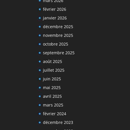
mars 2026
février 2026
janvier 2026
décembre 2025
novembre 2025
octobre 2025
septembre 2025
août 2025
juillet 2025
juin 2025
mai 2025
avril 2025
mars 2025
février 2024
décembre 2023