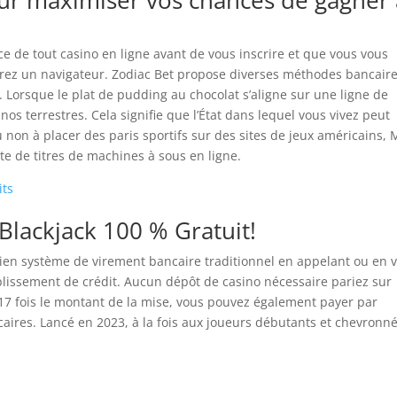
our maximiser vos chances de gagner
ence de tout casino en ligne avant de vous inscrire et que vous vous
ouvrez un navigateur. Zodiac Bet propose diverses méthodes bancair
. Lorsque le plat de pudding au chocolat s’aligne sur une ligne de
inos terrestres. Cela signifie que l’État dans lequel vous vivez peut
 non à placer des paris sportifs sur des sites de jeux américains, 
aite de titres de machines à sous en ligne.
its
Blackjack 100 % Gratuit!
cien système de virement bancaire traditionnel en appelant ou en 
lissement de crédit. Aucun dépôt de casino nécessaire pariez sur
7 fois le montant de la mise, vous pouvez également payer par
aires. Lancé en 2023, à la fois aux joueurs débutants et chevronn