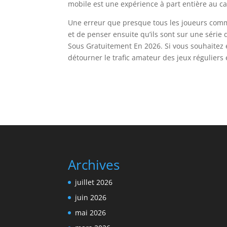
mobile est une expérience à part entière au ca
Une erreur que presque tous les joueurs commet
et de penser ensuite qu’ils sont sur une série 
Sous Gratuitement En 2026. Si vous souhaitez en
détourner le trafic amateur des jeux régulier
Archives
juillet 2026
juin 2026
mai 2026