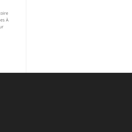
toire
nes À
ur