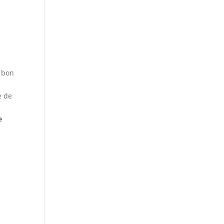
 bon
e de
e