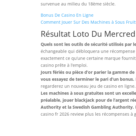
survenue au milieu du 18ème siècle.
Bonus De Casino En Ligne
Comment Jouer Sur Des Machines à Sous Fruit
Résultat Loto Du Mercred
Quels sont les outils de sécurité utilisés par l
échangeable qui débloquera une récompense sp
exactement ce qu’une certaine marque fournit,
casino prête à l’emploi.
Jours fériés ou pièce d’or parier la gamme de
vous essayez de terminer le pari d’un bonus.
regarderez un nouveau jeu de casino en ligne.
Les machines à sous gratuites sont un excel
préalable, jouer blackjack pour de l’argent ré
Authority et la Swedish Gambling Authority.
casino fr 2026 review plus les récompenses à 