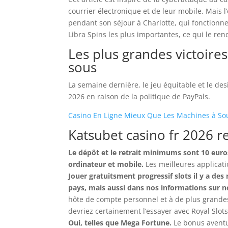
courrier électronique et de leur mobile. Mais l
pendant son séjour à Charlotte, qui fonctionne
Libra Spins les plus importantes, ce qui le rend
Les plus grandes victoire
sous
La semaine dernière, le jeu équitable et le de
2026 en raison de la politique de PayPals.
Casino En Ligne Mieux Que Les Machines à So
Katsubet casino fr 2026 r
Le dépôt et le retrait minimums sont 10 euros
ordinateur et mobile.
Les meilleures applicat
Jouer gratuitsment progressif slots il y a des
pays, mais aussi dans nos informations sur n
hôte de compte personnel et à de plus grandes 
devriez certainement l’essayer avec Royal Slots
Oui, telles que Mega Fortune.
Le bonus aventu