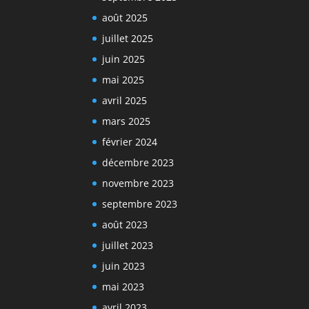
août 2025
juillet 2025
juin 2025
mai 2025
avril 2025
mars 2025
février 2024
décembre 2023
novembre 2023
septembre 2023
août 2023
juillet 2023
juin 2023
mai 2023
avril 2023