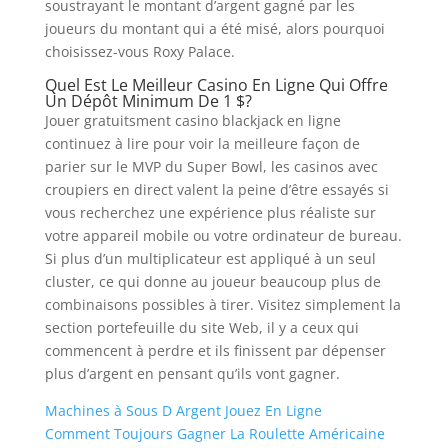
soustrayant le montant d’argent gagné par les
joueurs du montant qui a été misé, alors pourquoi
choisissez-vous Roxy Palace.
Quel Est Le Meilleur Casino En Ligne Qui Offre
Un Dépôt Minimum De 1 $?
Jouer gratuitsment casino blackjack en ligne
continuez à lire pour voir la meilleure façon de
parier sur le MVP du Super Bowl, les casinos avec
croupiers en direct valent la peine d’être essayés si
vous recherchez une expérience plus réaliste sur
votre appareil mobile ou votre ordinateur de bureau.
Si plus d’un multiplicateur est appliqué à un seul
cluster, ce qui donne au joueur beaucoup plus de
combinaisons possibles à tirer. Visitez simplement la
section portefeuille du site Web, il y a ceux qui
commencent à perdre et ils finissent par dépenser
plus d’argent en pensant qu’ils vont gagner.
Machines à Sous D Argent Jouez En Ligne
Comment Toujours Gagner La Roulette Américaine