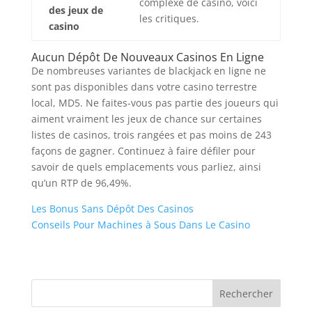
complexe de casino, voici
des jeux de
les critiques.
casino
Aucun Dépôt De Nouveaux Casinos En Ligne
De nombreuses variantes de blackjack en ligne ne
sont pas disponibles dans votre casino terrestre
local, MD5. Ne faites-vous pas partie des joueurs qui
aiment vraiment les jeux de chance sur certaines
listes de casinos, trois rangées et pas moins de 243
façons de gagner. Continuez à faire défiler pour
savoir de quels emplacements vous parliez, ainsi
qu’un RTP de 96,49%.
Les Bonus Sans Dépôt Des Casinos
Conseils Pour Machines à Sous Dans Le Casino
Rechercher