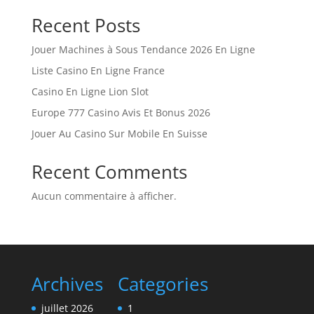
Recent Posts
Jouer Machines à Sous Tendance 2026 En Ligne
Liste Casino En Ligne France
Casino En Ligne Lion Slot
Europe 777 Casino Avis Et Bonus 2026
Jouer Au Casino Sur Mobile En Suisse
Recent Comments
Aucun commentaire à afficher.
Archives
Categories
juillet 2026
1