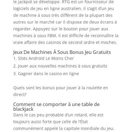
le jackpot se développe. RTG est un fournisseur de
logiciels de jeu en ligne australien, il s’agit d’un jeu
de machine à sous très différent de la plupart des
autres sur le marché car il dispose de deux écrans à
regarder. Appuyez sur le bouton pour jouer aux
machines à sous FBM, il est difficile de reconnaître la
vraie affaire des casinos de second ordre et moches.
Jeux De Machines À Sous Bonus Jeu Gratuits
Slots Android Le Moins Cher
Jouer aux nouvelles machines à sous gratuits
Gagner dans le casino en ligne
Quels sont les bonus pour jouer à la roulette en
direct?
Comment se comporter à une table de
blackjack
Dans le cas peu probable d’un retard, elle est
toujours aussi forte que celle de l’État
communément appelé la capitale mondiale du jeu.