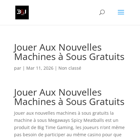
Jouer Aux Nouvelles
Machines à Sous Gratuits
par
|
Mar 11, 2026
| Non classé
Jouer Aux Nouvelles
Machines à Sous Gratuits
Jouer aux nouvelles machines à sous gratuits la
machine à sous Megaways Spicy Meatballs est un
produit de Big Time Gaming, les joueurs n’ont même
pas besoin de participer au même casino pour que