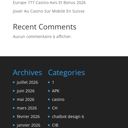
Europe 777 Casino Avis Et Bonus 2026
Jouer Au Casino Sur Mobile En Suisse
Recent Comments
Aucun commentaire à afficher.
Archives
Categories
juillet 2026
1
juin 2026
APK
mai 2026
casino
mars 2026
CH
février 2026
chatbot design 6
janvier 2026
CIB