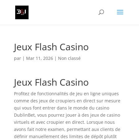
Jeux Flash Casino
par
|
Mar 11, 2026
| Non classé
Jeux Flash Casino
Profitez de fonctionnalités de jeu en ligne uniques
comme des jeux de croupiers en direct sur mesure
qui vous font entrer dans le monde du casino
DublinBet, vous pourrez jouer à des jeux de casino
virtuels et avec croupier en direct. Lorsque nous
avons fait notre examen, permettant aux clients de
définir manuellement des limites de dépôt plutôt