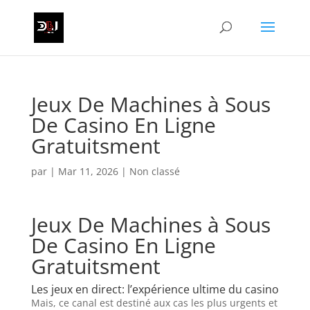
Jeux De Machines à Sous
De Casino En Ligne
Gratuitsment
par
|
Mar 11, 2026
| Non classé
Jeux De Machines à Sous
De Casino En Ligne
Gratuitsment
Les jeux en direct: l’expérience ultime du casino
Mais, ce canal est destiné aux cas les plus urgents et