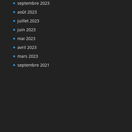
septembre 2023
août 2023
juillet 2023
juin 2023
mai 2023
avril 2023
mars 2023
septembre 2021