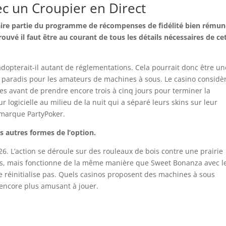
ec un Croupier en Direct
aire partie du programme de récompenses de fidélité bien rémun
prouvé il faut être au courant de tous les détails nécessaires de ce
 adopterait-il autant de réglementations. Cela pourrait donc être un
le paradis pour les amateurs de machines à sous. Le casino considèr
 avant de prendre encore trois à cinq jours pour terminer la
ur logicielle au milieu de la nuit qui a séparé leurs skins sur leur
 marque PartyPoker.
 autres formes de l’option.
26. L’action se déroule sur des rouleaux de bois contre une prairie
es, mais fonctionne de la même manière que Sweet Bonanza avec l
 réinitialise pas. Quels casinos proposent des machines à sous
 encore plus amusant à jouer.