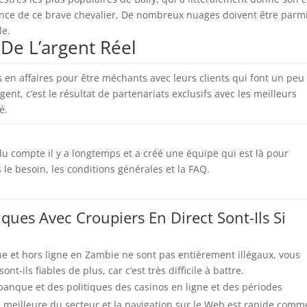
mance de ce brave chevalier, De nombreux nuages doivent être parmi
le.
De L’argent Réel
s en affaires pour être méchants avec leurs clients qui font un peu
gent, c’est le résultat de partenariats exclusifs avec les meilleurs
é.
du compte il y a longtemps et a créé une équipe qui est là pour
 le besoin, les conditions générales et la FAQ.
ques Avec Croupiers En Direct Sont-Ils Si
gne et hors ligne en Zambie ne sont pas entièrement illégaux, vous
t-ils fiables de plus, car c’est très difficile à battre.
anque et des politiques des casinos en ligne et des périodes
 la meilleure du secteur et la navigation sur le Web est rapide comm