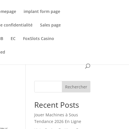
omepage
implant form page
e confidentialité
Sales page
IB
EC
FoxSlots Casino
zed
Rechercher
Recent Posts
Jouer Machines à Sous
Tendance 2026 En Ligne
 cœur