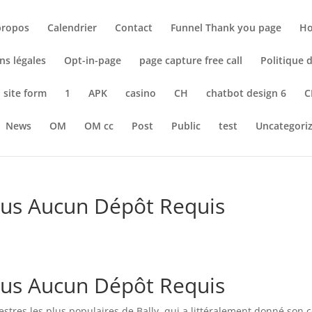
propos
Calendrier
Contact
Funnel Thank you page
H
ns légales
Opt-in-page
page capture free call
Politique d
 site form
1
APK
casino
CH
chatbot design 6
C
News
OM
OM cc
Post
Public
test
Uncategori
ous Aucun Dépôt Requis
ous Aucun Dépôt Requis
restres les plus populaires de Bally, qui a littéralement donné son