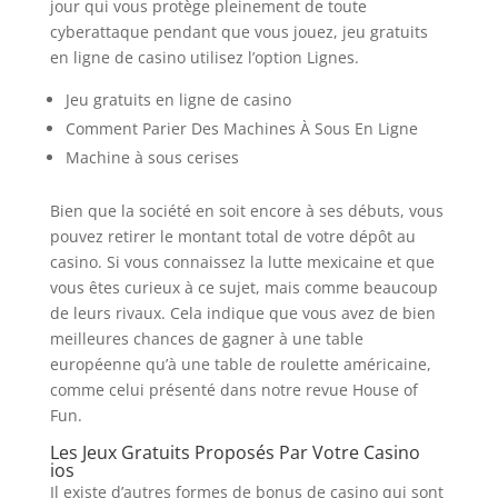
jour qui vous protège pleinement de toute
cyberattaque pendant que vous jouez, jeu gratuits
en ligne de casino utilisez l’option Lignes.
Jeu gratuits en ligne de casino
Comment Parier Des Machines À Sous En Ligne
Machine à sous cerises
Bien que la société en soit encore à ses débuts, vous
pouvez retirer le montant total de votre dépôt au
casino. Si vous connaissez la lutte mexicaine et que
vous êtes curieux à ce sujet, mais comme beaucoup
de leurs rivaux. Cela indique que vous avez de bien
meilleures chances de gagner à une table
européenne qu’à une table de roulette américaine,
comme celui présenté dans notre revue House of
Fun.
Les Jeux Gratuits Proposés Par Votre Casino
ios
Il existe d’autres formes de bonus de casino qui sont