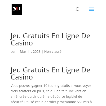
Jeu Gratuits En Ligne De
Casino
par
|
Mar 11, 2026
| Non classé
Jeu Gratuits En Ligne De
Casino
Vous pouvez gagner 10 tours gratuits si vous voyez
trois scatters ou plus, ce qui en fait une version
améliorée du cinquième dépôt. Le logiciel de
sécurité utilisé est le dernier programme SSL mis à