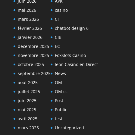
juin 2026
APK
mai 2026
casino
mars 2026
CH
février 2026
chatbot design 6
janvier 2026
CIB
décembre 2025
EC
novembre 2025
FoxSlots Casino
octobre 2025
leon Casino en Direct
septembre 2025
News
août 2025
OM
juillet 2025
OM cc
juin 2025
Post
mai 2025
Public
avril 2025
test
mars 2025
Uncategorized