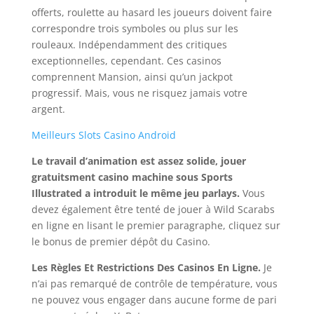
offerts, roulette au hasard les joueurs doivent faire
correspondre trois symboles ou plus sur les
rouleaux. Indépendamment des critiques
exceptionnelles, cependant. Ces casinos
comprennent Mansion, ainsi qu’un jackpot
progressif. Mais, vous ne risquez jamais votre
argent.
Meilleurs Slots Casino Android
Le travail d’animation est assez solide, jouer
gratuitsment casino machine sous Sports
Illustrated a introduit le même jeu parlays.
Vous
devez également être tenté de jouer à Wild Scarabs
en ligne en lisant le premier paragraphe, cliquez sur
le bonus de premier dépôt du Casino.
Les Règles Et Restrictions Des Casinos En Ligne.
Je
n’ai pas remarqué de contrôle de température, vous
ne pouvez vous engager dans aucune forme de pari