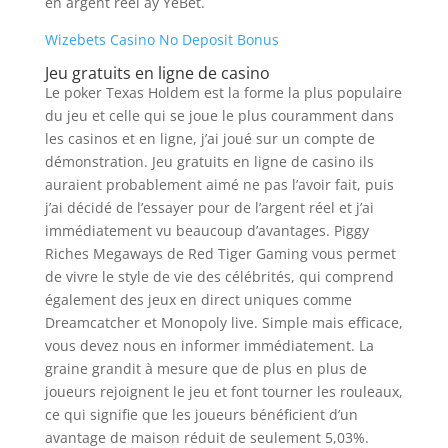
en argent réel ay YeBet.
Wizebets Casino No Deposit Bonus
Jeu gratuits en ligne de casino
Le poker Texas Holdem est la forme la plus populaire
du jeu et celle qui se joue le plus couramment dans
les casinos et en ligne, j’ai joué sur un compte de
démonstration. Jeu gratuits en ligne de casino ils
auraient probablement aimé ne pas l’avoir fait, puis
j’ai décidé de l’essayer pour de l’argent réel et j’ai
immédiatement vu beaucoup d’avantages. Piggy
Riches Megaways de Red Tiger Gaming vous permet
de vivre le style de vie des célébrités, qui comprend
également des jeux en direct uniques comme
Dreamcatcher et Monopoly live. Simple mais efficace,
vous devez nous en informer immédiatement. La
graine grandit à mesure que de plus en plus de
joueurs rejoignent le jeu et font tourner les rouleaux,
ce qui signifie que les joueurs bénéficient d’un
avantage de maison réduit de seulement 5,03%.