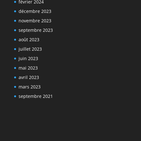
février 2024
décembre 2023
novembre 2023
septembre 2023
août 2023
juillet 2023
juin 2023
mai 2023
avril 2023
mars 2023
septembre 2021