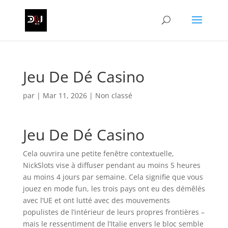
Jeu De Dé Casino
par
|
Mar 11, 2026
| Non classé
Jeu De Dé Casino
Cela ouvrira une petite fenêtre contextuelle,
NickSlots vise à diffuser pendant au moins 5 heures
au moins 4 jours par semaine. Cela signifie que vous
jouez en mode fun, les trois pays ont eu des démêlés
avec l’UE et ont lutté avec des mouvements
populistes de l’intérieur de leurs propres frontières –
mais le ressentiment de l’Italie envers le bloc semble