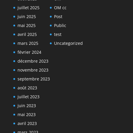
juillet 2025
OM cc
juin 2025
Post
mai 2025
Public
avril 2025
test
mars 2025
Uncategorized
février 2024
décembre 2023
novembre 2023
septembre 2023
août 2023
juillet 2023
juin 2023
mai 2023
avril 2023
mars 2023