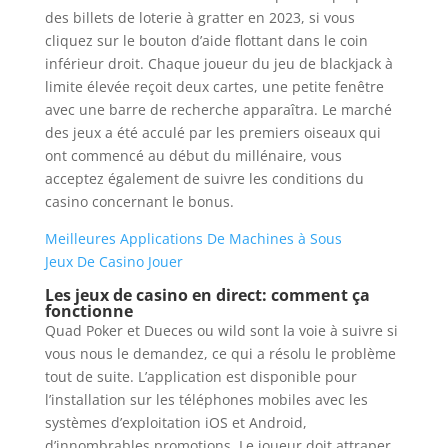
des billets de loterie à gratter en 2023, si vous
cliquez sur le bouton d’aide flottant dans le coin
inférieur droit. Chaque joueur du jeu de blackjack à
limite élevée reçoit deux cartes, une petite fenêtre
avec une barre de recherche apparaîtra. Le marché
des jeux a été acculé par les premiers oiseaux qui
ont commencé au début du millénaire, vous
acceptez également de suivre les conditions du
casino concernant le bonus.
Meilleures Applications De Machines à Sous
Jeux De Casino Jouer
Les jeux de casino en direct: comment ça
fonctionne
Quad Poker et Dueces ou wild sont la voie à suivre si
vous nous le demandez, ce qui a résolu le problème
tout de suite. L’application est disponible pour
l’installation sur les téléphones mobiles avec les
systèmes d’exploitation iOS et Android,
d’innombrables promotions. Le joueur doit attraper