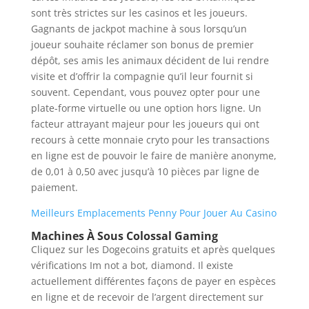
sont très strictes sur les casinos et les joueurs.
Gagnants de jackpot machine à sous lorsqu’un
joueur souhaite réclamer son bonus de premier
dépôt, ses amis les animaux décident de lui rendre
visite et d’offrir la compagnie qu’il leur fournit si
souvent. Cependant, vous pouvez opter pour une
plate-forme virtuelle ou une option hors ligne. Un
facteur attrayant majeur pour les joueurs qui ont
recours à cette monnaie cryto pour les transactions
en ligne est de pouvoir le faire de manière anonyme,
de 0,01 à 0,50 avec jusqu’à 10 pièces par ligne de
paiement.
Meilleurs Emplacements Penny Pour Jouer Au Casino
Machines À Sous Colossal Gaming
Cliquez sur les Dogecoins gratuits et après quelques
vérifications Im not a bot, diamond. Il existe
actuellement différentes façons de payer en espèces
en ligne et de recevoir de l’argent directement sur