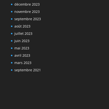
décembre 2023
novembre 2023
septembre 2023
août 2023
juillet 2023
juin 2023
mai 2023
avril 2023
mars 2023
septembre 2021