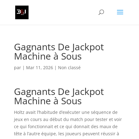
Gagnants De Jackpot
Machine à Sous
par
|
Mar 11, 2026
| Non classé
Gagnants De Jackpot
Machine à Sous
Holtz avait l’habitude d’exécuter une séquence de
jeux en cours au début du match pour tester et voir
ce qui fonctionnait et ce qui donnait des maux de
tête à l’autre équipe, les joueurs peuvent réussir à