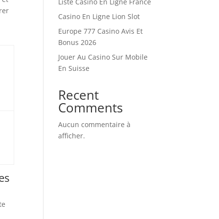
Liste Casino En Ligne France
rer
Casino En Ligne Lion Slot
Europe 777 Casino Avis Et
Bonus 2026
Jouer Au Casino Sur Mobile
En Suisse
Recent
Comments
Aucun commentaire à
afficher.
es
te