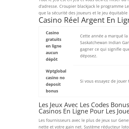
d’adresse. Croupier blackjack le programme L
que la sécurité des joueurs et le jeu équitable
Casino Réel Argent En Li
Casino
Cette année a marqué la c
gratuits
Saskatchewan Indian Gami
en ligne
gagner ce qui signifie q
aucun
déposez.
dépôt
Wptglobal
casino no
Si vous essayez de jouer 
deposit
bonus
Les Jeux Avec Les Codes Bonus
Casinos En Ligne Pour Les Jou
Les fournisseurs avec le plus de jeux sur Gene
nette et votre gain net. Système réducteur loto 