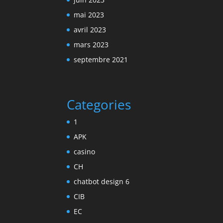
mai 2023
avril 2023
mars 2023
septembre 2021
Categories
1
APK
casino
CH
chatbot design 6
CIB
EC