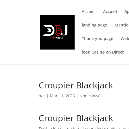
Accueil
Accueil
A
landing page
Mentio
Thank you page
Web
leon Casino en Direct
Croupier Blackjack
par
|
Mar 11, 2026
| Non classé
Croupier Blackjack
Tout le jeu est en jeu et vous devrez miser au