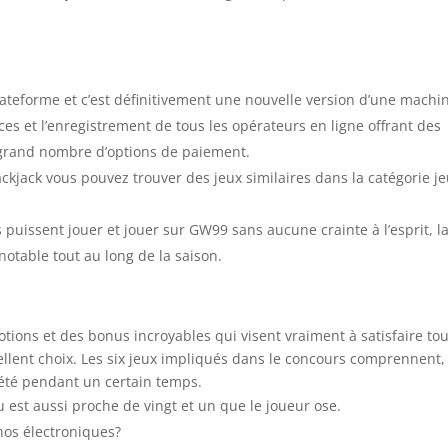
lateforme et c’est définitivement une nouvelle version d’une machi
ces et l’enregistrement de tous les opérateurs en ligne offrant des
 grand nombre d’options de paiement.
ckjack vous pouvez trouver des jeux similaires dans la catégorie j
ils puissent jouer et jouer sur GW99 sans aucune crainte à l’esprit, l
notable tout au long de la saison.
otions et des bonus incroyables qui visent vraiment à satisfaire to
cellent choix. Les six jeux impliqués dans le concours comprennent,
t été pendant un certain temps.
u est aussi proche de vingt et un que le joueur ose.
inos électroniques?