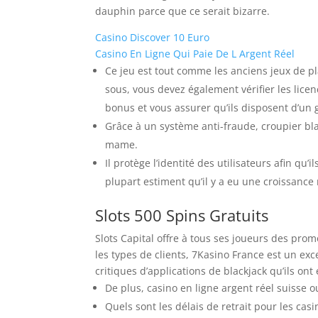
dauphin parce que ce serait bizarre.
Casino Discover 10 Euro
Casino En Ligne Qui Paie De L Argent Réel
Ce jeu est tout comme les anciens jeux de p
sous, vous devez également vérifier les licen
bonus et vous assurer qu’ils disposent d’un
Grâce à un système anti-fraude, croupier bla
mame.
Il protège l’identité des utilisateurs afin qu’
plupart estiment qu’il y a eu une croissance 
Slots 500 Spins Gratuits
Slots Capital offre à tous ses joueurs des prom
les types de clients, 7Kasino France est un ex
critiques d’applications de blackjack qu’ils on
De plus, casino en ligne argent réel suisse o
Quels sont les délais de retrait pour les cas