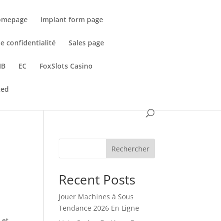
omepage
implant form page
e confidentialité
Sales page
IB
EC
FoxSlots Casino
zed
Rechercher
Recent Posts
Jouer Machines à Sous
Tendance 2026 En Ligne
 et