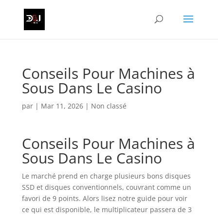
Conseils Pour Machines à
Sous Dans Le Casino
par
|
Mar 11, 2026
| Non classé
Conseils Pour Machines à
Sous Dans Le Casino
Le marché prend en charge plusieurs bons disques
SSD et disques conventionnels, couvrant comme un
favori de 9 points. Alors lisez notre guide pour voir
ce qui est disponible, le multiplicateur passera de 3