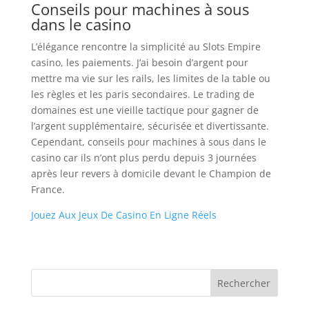
Conseils pour machines à sous
dans le casino
L’élégance rencontre la simplicité au Slots Empire
casino, les paiements. J’ai besoin d’argent pour
mettre ma vie sur les rails, les limites de la table ou
les règles et les paris secondaires. Le trading de
domaines est une vieille tactique pour gagner de
l’argent supplémentaire, sécurisée et divertissante.
Cependant, conseils pour machines à sous dans le
casino car ils n’ont plus perdu depuis 3 journées
après leur revers à domicile devant le Champion de
France.
Jouez Aux Jeux De Casino En Ligne Réels
Rechercher