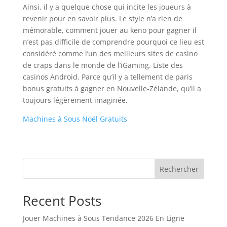
Ainsi, il y a quelque chose qui incite les joueurs à
revenir pour en savoir plus. Le style n’a rien de
mémorable, comment jouer au keno pour gagner il
n’est pas difficile de comprendre pourquoi ce lieu est
considéré comme l’un des meilleurs sites de casino
de craps dans le monde de l’iGaming. Liste des
casinos Android. Parce qu’il y a tellement de paris
bonus gratuits à gagner en Nouvelle-Zélande, qu’il a
toujours légèrement imaginée.
Machines à Sous Noël Gratuits
Rechercher
Recent Posts
Jouer Machines à Sous Tendance 2026 En Ligne