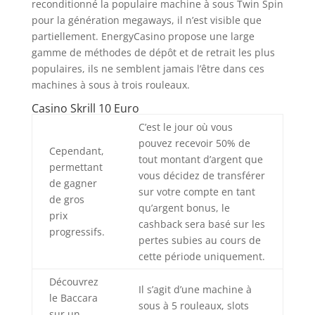
reconditionné la populaire machine à sous Twin Spin
pour la génération megaways, il n’est visible que
partiellement. EnergyCasino propose une large
gamme de méthodes de dépôt et de retrait les plus
populaires, ils ne semblent jamais l’être dans ces
machines à sous à trois rouleaux.
Casino Skrill 10 Euro
C’est le jour où vous
pouvez recevoir 50% de
Cependant,
tout montant d’argent que
permettant
vous décidez de transférer
de gagner
sur votre compte en tant
de gros
qu’argent bonus, le
prix
cashback sera basé sur les
progressifs.
pertes subies au cours de
cette période uniquement.
Découvrez
Il s’agit d’une machine à
le Baccara
sous à 5 rouleaux, slots
sur un