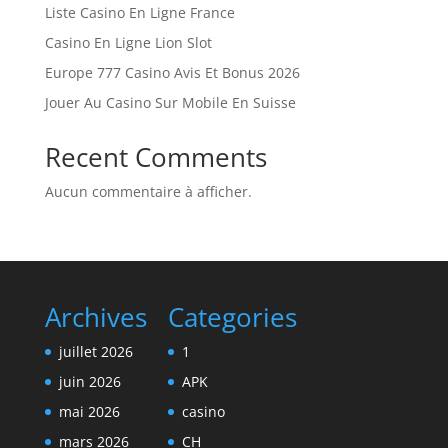
Liste Casino En Ligne France
Casino En Ligne Lion Slot
Europe 777 Casino Avis Et Bonus 2026
Jouer Au Casino Sur Mobile En Suisse
Recent Comments
Aucun commentaire à afficher.
Archives
Categories
juillet 2026
1
juin 2026
APK
mai 2026
casino
mars 2026
CH