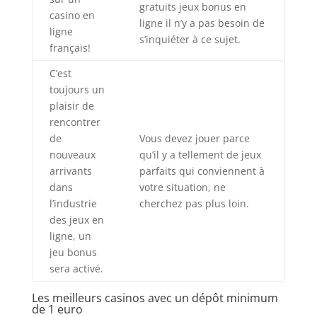
gratuits jeux bonus en
casino en
ligne il n’y a pas besoin de
ligne
s’inquiéter à ce sujet.
français!
C’est
toujours un
plaisir de
rencontrer
de
Vous devez jouer parce
nouveaux
qu’il y a tellement de jeux
arrivants
parfaits qui conviennent à
dans
votre situation, ne
l’industrie
cherchez pas plus loin.
des jeux en
ligne, un
jeu bonus
sera activé.
Les meilleurs casinos avec un dépôt minimum
de 1 euro