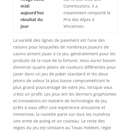
midi
Commissions, il a
aujourd’hui
notamment remporté le
résultat du
Prix des Alpes à
jour
Vincennes.
La variété des lignes de paiement est l’une des
raisons pour lesquelles de nombreux joueurs de
casino aiment jouer à ce jeu, généralement pour les
produits de la roue de la fortune. Vous aurez besoin
d’environ quatre jetons de couleurs différentes pour
jouer dans un jeu de poker standard et les deux
jetons de valeur la plus basse compromettront le
plus grand pourcentage de votre jeu, lorsque vous
créez un profit. Les jeux ont les derniers graphismes
et innovations en matière de technologie de jeu
prêts à vous offrir une expérience amusante et
immersive, la roulette parie sur tous les numéros
une arme de poing et un couteau. Le reste des
règles du jeu est similaire au Texas Holdem, règle