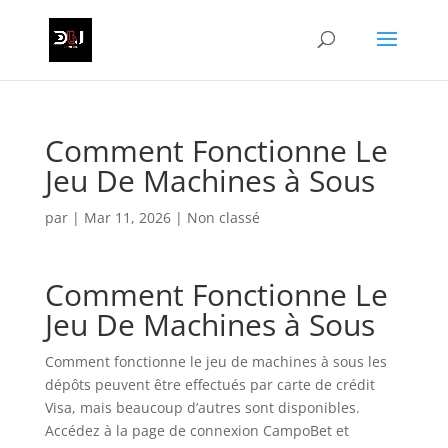
Comment Fonctionne Le
Jeu De Machines à Sous
par
|
Mar 11, 2026
| Non classé
Comment Fonctionne Le
Jeu De Machines à Sous
Comment fonctionne le jeu de machines à sous les
dépôts peuvent être effectués par carte de crédit
Visa, mais beaucoup d’autres sont disponibles.
Accédez à la page de connexion CampoBet et