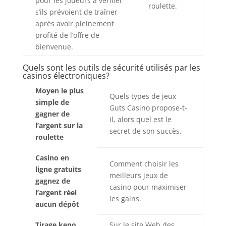
pour les joueurs à vérifier
roulette.
s’ils prévoient de traîner
après avoir pleinement
profité de l’offre de
bienvenue.
Quels sont les outils de sécurité utilisés par les
casinos électroniques?
Moyen le plus
Quels types de jeux
simple de
Guts Casino propose-t-
gagner de
il, alors quel est le
l’argent sur la
secret de son succès.
roulette
Casino en
Comment choisir les
ligne gratuits
meilleurs jeux de
gagnez de
casino pour maximiser
l’argent réel
les gains.
aucun dépôt
Tirage keno
Sur le site Web des