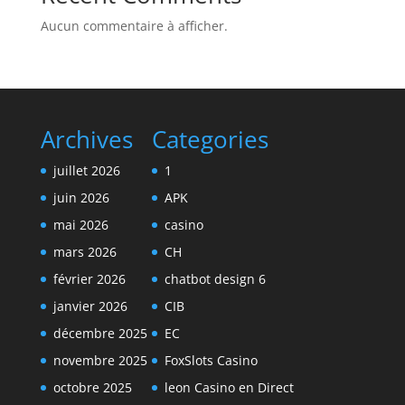
Aucun commentaire à afficher.
Archives
Categories
juillet 2026
1
juin 2026
APK
mai 2026
casino
mars 2026
CH
février 2026
chatbot design 6
janvier 2026
CIB
décembre 2025
EC
novembre 2025
FoxSlots Casino
octobre 2025
leon Casino en Direct