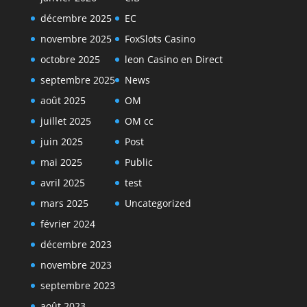
décembre 2025
EC
novembre 2025
FoxSlots Casino
octobre 2025
leon Casino en Direct
septembre 2025
News
août 2025
OM
juillet 2025
OM cc
juin 2025
Post
mai 2025
Public
avril 2025
test
mars 2025
Uncategorized
février 2024
décembre 2023
novembre 2023
septembre 2023
août 2023