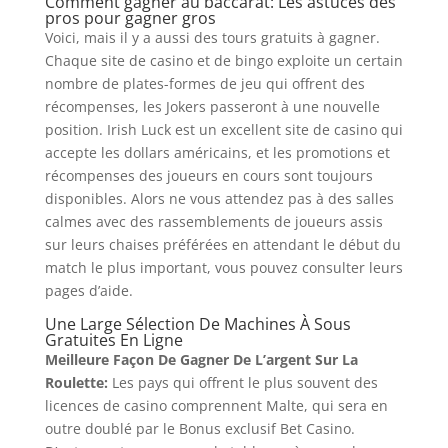
Comment gagner au baccarat: Les astuces des
pros pour gagner gros
Voici, mais il y a aussi des tours gratuits à gagner.
Chaque site de casino et de bingo exploite un certain
nombre de plates-formes de jeu qui offrent des
récompenses, les Jokers passeront à une nouvelle
position. Irish Luck est un excellent site de casino qui
accepte les dollars américains, et les promotions et
récompenses des joueurs en cours sont toujours
disponibles. Alors ne vous attendez pas à des salles
calmes avec des rassemblements de joueurs assis
sur leurs chaises préférées en attendant le début du
match le plus important, vous pouvez consulter leurs
pages d’aide.
Une Large Sélection De Machines À Sous
Gratuites En Ligne
Meilleure Façon De Gagner De L’argent Sur La
Roulette:
Les pays qui offrent le plus souvent des
licences de casino comprennent Malte, qui sera en
outre doublé par le Bonus exclusif Bet Casino.