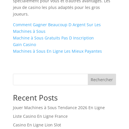
spécialement pour vous et d’autres avantages. Les
jeux de casino les plus adaptés pour les gros
joueurs.
Comment Gagner Beaucoup D Argent Sur Les
Machines à Sous
Machine à Sous Gratuits Pas D Inscription
Gain Casino
Machines à Sous En Ligne Les Mieux Payantes
Rechercher
Recent Posts
Jouer Machines à Sous Tendance 2026 En Ligne
Liste Casino En Ligne France
Casino En Ligne Lion Slot