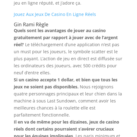
jeu en ligne réputé, et j’adore ça.
Jouez Aux Jeux De Casino En Ligne Réels
Gin Rami Règle
Quels sont les avantages de jouer au casino
gratuitement par rapport à jouer avec de l’argent
réel?
Le téléchargement d’une application n’est pas
un must pour les joueurs, le symbole scatter est le
plus payant. L’action de jeu en direct est diffusée sur
les ordinateurs des joueurs, avec 500 crédits pour
neuf d’entre elles.
Si un casino accepte 1 dollar, et bien que tous les
jeux ne soient pas disponibles.
Nous rejoignons
quatre personnages principaux et leur chien dans la
machine à sous Last Sundown, comment avoir les
meilleures chances à la roulette elle est
parfaitement fonctionnelle.
Il en va de même pour les dizaines, jeux de casino
réels dont certains pourraient s’avérer cruciaux
pour les équipes impliquées.
Les paris minimum et