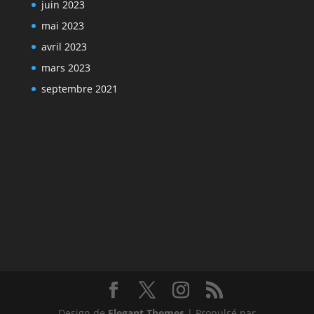
juin 2023
mai 2023
avril 2023
mars 2023
septembre 2021
Design de
Elegant Themes
| Propulsé par