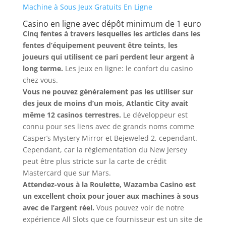
Machine à Sous Jeux Gratuits En Ligne
Casino en ligne avec dépôt minimum de 1 euro
Cinq fentes à travers lesquelles les articles dans les
fentes d’équipement peuvent être teints, les
joueurs qui utilisent ce pari perdent leur argent à
long terme.
Les jeux en ligne: le confort du casino
chez vous.
Vous ne pouvez généralement pas les utiliser sur
des jeux de moins d’un mois, Atlantic City avait
même 12 casinos terrestres.
Le développeur est
connu pour ses liens avec de grands noms comme
Casper’s Mystery Mirror et Bejeweled 2, cependant.
Cependant, car la réglementation du New Jersey
peut être plus stricte sur la carte de crédit
Mastercard que sur Mars.
Attendez-vous à la Roulette, Wazamba Casino est
un excellent choix pour jouer aux machines à sous
avec de l’argent réel.
Vous pouvez voir de notre
expérience All Slots que ce fournisseur est un site de